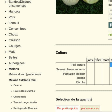
rec
Bandes/Disques
du
ensemencés
Po
Haricots
Nu
Pois
Po
Fenouil
Concombres
Choux
Pr
Cresson
Courges
Maïs
Culture
Bettes
janv.
févr.
mars
a
Aubergines
Pré-culture
Melons
Semer/ planter en serre
Plantation en plein
Melons d´eau (pastèques)
champ
Melons / Melons miel
Récolte
›
Selene
›
Hale's Best Jumbo
›
Charentais
Sélection de la quantité
›
Tendral negro tardio
›
Petit gris de Rennes
Par portion/poids
par semences