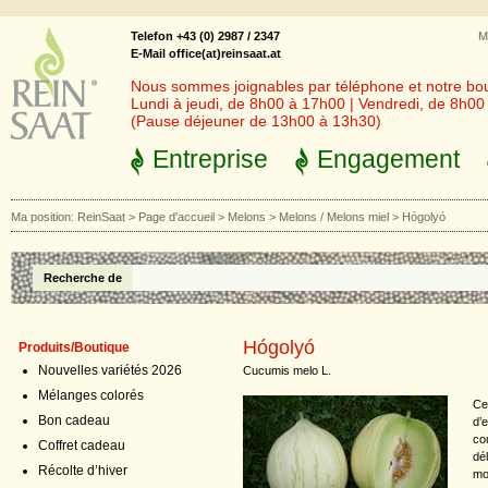
Telefon +43 (0) 2987 / 2347
M
E-Mail office(at)reinsaat.at
Nous sommes joignables par téléphone et notre bout
Lundi à jeudi, de 8h00 à 17h00 | Vendredi, de 8h0
(Pause déjeuner de 13h00 à 13h30)
Entreprise
Engagement
Ma position:
ReinSaat
>
Page d'accueil
>
Melons
>
Melons / Melons miel
>
Hógolyó
Recherche de
Hógolyó
Produits/Boutique
Nouvelles variétés 2026
Cucumis melo L.
Mélanges colorés
Ce
Bon cadeau
d’
cou
Coffret cadeau
dé
Récolte d’hiver
mo