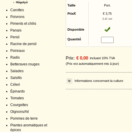
› Hógolyó
Taille
Port.
Carottes
Prix/€
€ 3,75
Poivrons
3,41 net
Piments et chilis
Disponible
Panais
Persil
Quantité
Racine de persil
Poireaux
Radis
Prix:
€ 0,00
incluant 10% TVA
(Prix est automatiquement mis à jour)
Betteraves rouges
Salades
Salsifis
Informations concernant la culture
Céleri
Épinards
Tomates
Courgettes
Oignons/Ail
Pommes de terre
Plantes aromatiques et
épices