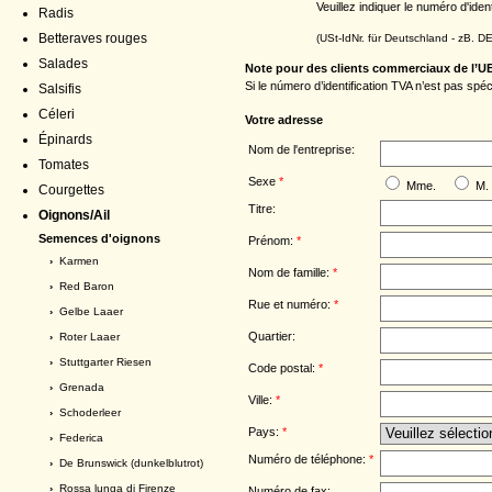
Veuillez indiquer le numéro d'iden
Radis
Betteraves rouges
(USt-IdNr. für Deutschland - zB. 
Salades
Note pour des clients commerciaux de l’U
Si le número d’identification TVA n’est pas spé
Salsifis
Céleri
Votre adresse
Épinards
Nom de l'entreprise:
Tomates
Sexe
*
Mme.
M.
Courgettes
Titre:
Oignons/Ail
Semences d'oignons
Prénom:
*
›
Karmen
Nom de famille:
*
›
Red Baron
Rue et numéro:
*
›
Gelbe Laaer
Quartier:
›
Roter Laaer
›
Stuttgarter Riesen
Code postal:
*
›
Grenada
Ville:
*
›
Schoderleer
Pays:
*
›
Federica
Numéro de téléphone:
*
›
De Brunswick (dunkelblutrot)
›
Rossa lunga di Firenze
Numéro de fax: