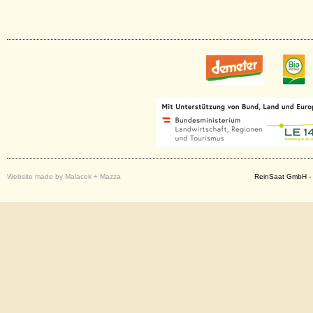
Website made by Malacek + Mazza
ReinSaat GmbH - 