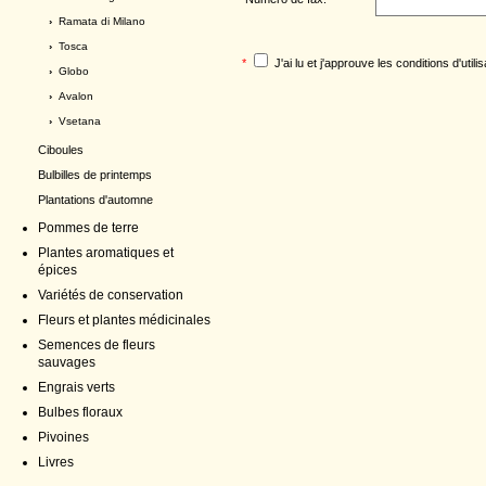
›
Ramata di Milano
›
Tosca
*
J'ai lu et j'approuve les
conditions d'utilis
›
Globo
›
Avalon
›
Vsetana
Ciboules
Bulbilles de printemps
Plantations d'automne
Pommes de terre
Plantes aromatiques et
épices
Variétés de conservation
Fleurs et plantes médicinales
Semences de fleurs
sauvages
Engrais verts
Bulbes floraux
Pivoines
Livres