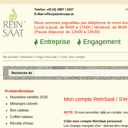
Telefon +43 (0) 2987 / 2347
M
E-Mail office(at)reinsaat.at
Nous sommes joignables par téléphone et notre bout
Lundi à jeudi, de 8h00 à 17h00 | Vendredi, de 8h0
(Pause déjeuner de 13h00 à 13h30)
Entreprise
Engagement
Ma position:
ReinSaat
>
Page d'accueil
>
Créer une compte
Recherche de
Produits/Boutique
Nouvelles variétés 2026
Mon compte ReinSaat / S'en
Mélanges colorés
Bon cadeau
NOTE:
Si vous possédez déjà un compte, veu
Coffret cadeau
Créer mon compte ReinSaat personnel
Récolte d’hiver
Les champs marqués d'un
*
doivent être rempl