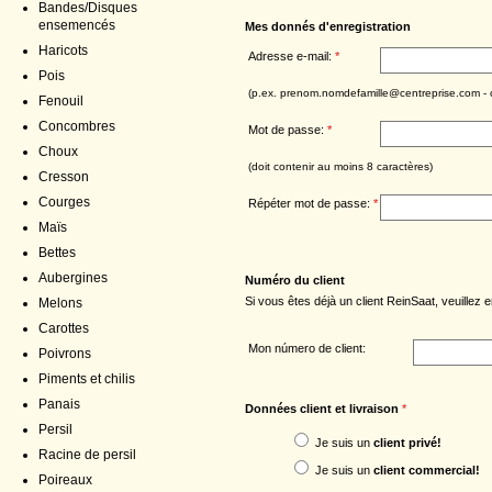
Bandes/Disques
ensemencés
Mes donnés d'enregistration
Haricots
Adresse e-mail:
*
Pois
(p.ex. prenom.nomdefamille@centreprise.com - ce
Fenouil
Concombres
Mot de passe:
*
Choux
(doit contenir au moins 8 caractères)
Cresson
Courges
Répéter mot de passe:
*
Maïs
Bettes
Aubergines
Numéro du client
Si vous êtes déjà un client ReinSaat, veuillez 
Melons
Carottes
Mon número de client:
Poivrons
Piments et chilis
Panais
Données client et livraison
*
Persil
Je suis un
client privé!
Racine de persil
Je suis un
client commercial!
Poireaux