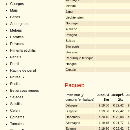
Courges
Islande
Maïs
Japon
Bettes
Liechtenstein
Norvège
Aubergines
Autriche
Melons
Pologne
Carottes
Suisse
Poivrons
Slovaquie
Piments et chilis
Slovénie
Panais
République tchèque
Persil
Hongrie
Croatie
Racine de persil
Poireaux
Paquet:
Radis
Betteraves rouges
Poids brut (y
Jusqu'à
Jusqu'à
Ju
Salades
compris l'emballage)
1kg
2kg
Salsifis
Belgique
€ 19,80
€ 22,42
€
Céleri
Bulgarie
€ 19,80
€ 22,42
€
Danemark
€ 20,46
€ 23,08
€
Épinards
Allemagne
€ 19,15
€ 21,77
€
Tomates
Estonie
€ 19,80
€ 22,42
€