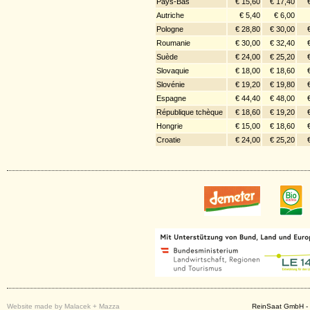
Pays-Bas
€ 15,60
€ 17,40
Autriche
€ 5,40
€ 6,00
Pologne
€ 28,80
€ 30,00
Roumanie
€ 30,00
€ 32,40
Suède
€ 24,00
€ 25,20
Slovaquie
€ 18,00
€ 18,60
Slovénie
€ 19,20
€ 19,80
Espagne
€ 44,40
€ 48,00
République tchèque
€ 18,60
€ 19,20
Hongrie
€ 15,00
€ 18,60
Croatie
€ 24,00
€ 25,20
Website made by Malacek + Mazza
ReinSaat GmbH - 