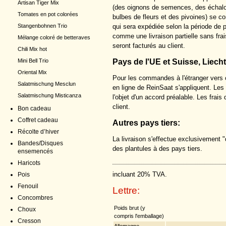
Artisan Tiger Mix
(des oignons de semences, des échalot
Tomates en pot colorées
bulbes de fleurs et des pivoines) se
qui sera expédiée selon la période de 
Stangenbohnen Trio
comme une livraison partielle sans frai
Mélange coloré de betteraves
seront facturés au client.
Chili Mix hot
Pays de l'UE et Suisse, Liech
Mini Bell Trio
Oriental Mix
Pour les commandes à l'étranger vers c
Salatmischung Mesclun
en ligne de ReinSaat s'appliquent. Les l
Salatmischung Misticanza
l'objet d'un accord préalable. Les frai
client.
Bon cadeau
Coffret cadeau
Autres pays tiers:
Récolte d’hiver
La livraison s'effectue exclusivement "
Bandes/Disques
des plantules à des pays tiers.
ensemencés
Haricots
incluant 20% TVA.
Pois
Fenouil
Lettre:
Concombres
Poids brut (y
Choux
compris l'emballage)
Cresson
Allemagne