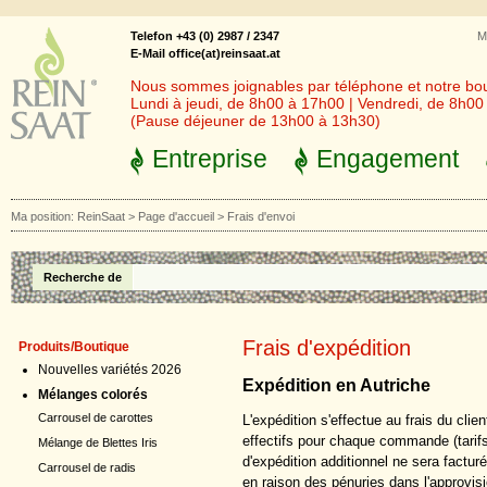
Telefon +43 (0) 2987 / 2347
M
E-Mail office(at)reinsaat.at
Nous sommes joignables par téléphone et notre bout
Lundi à jeudi, de 8h00 à 17h00 | Vendredi, de 8h0
(Pause déjeuner de 13h00 à 13h30)
Entreprise
Engagement
Ma position:
ReinSaat
>
Page d'accueil
>
Frais d'envoi
Recherche de
Frais d'expédition
Produits/Boutique
Nouvelles variétés 2026
Expédition en Autriche
Mélanges colorés
Carrousel de carottes
L'expédition s'effectue au frais du clie
effectifs pour chaque commande (tarifs
Mélange de Blettes Iris
d'expédition additionnel ne sera facturé
Carrousel de radis
en raison des pénuries dans l'approv