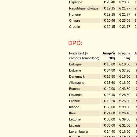
Espagne
€ 20,46
€ 23,08
€
République tchèque
€ 19,15
€ 21,77
€
Hongrie
€ 19,15
€ 21,77
€
Chypre
€ 20,46
€ 23,08
€
Croatie
€ 19,15
€ 21,77
€
DPD:
Poids brut (y
Jusqu'à
Jusqu'à
J
compris l'emballage)
3kg
5kg
Belgique
€ 16,80
€ 18,00
Bulgarie
€ 34,80
€ 37,20
Danemark
€ 16,80
€ 18,60
Allemagne
€ 15,60
€ 16,20
Estonie
€ 42,00
€ 43,80
Finlande
€ 26,40
€ 28,80
France
€ 19,20
€ 25,80
Irlande
€ 36,00
€ 39,00
Italie
€ 21,60
€ 26,40
Lettonie
€ 36,00
€ 39,00
Lituanie
€ 30,00
€ 31,80
Luxembourg
€ 14,40
€ 16,20