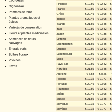
Courgettes
Finlande
€ 19,80
€ 22,42
€
Oignons/Ail
France
€ 19,80
€ 22,42
€
Pommes de terre
Grèce
€ 20,46
€ 23,08
€
Plantes aromatiques et
Irlande
€ 20,46
€ 23,08
€
épices
Islande
€ 21,89
€ 23,48
€
Variétés de conservation
Italie
€ 19,80
€ 22,42
€
Fleurs et plantes médicinales
Japon
€ 29,27
€ 41,38
€
Lettonie
€ 20,46
€ 23,08
€
Semences de fleurs
sauvages
Liechtenstein
€ 21,89
€ 23,48
€
Engrais verts
Lituanie
€ 19,80
€ 22,42
€
Luxembourg
€ 19,80
€ 22,42
€
Bulbes floraux
Malte
€ 20,46
€ 23,08
€
Pivoines
Pays-Bas
€ 19,80
€ 22,42
€
Livres
Norvège
€ 21,89
€ 23,48
€
Autriche
€ 6,88
€ 8,26
Pologne
€ 19,15
€ 21,77
€
Portugal
€ 20,46
€ 23,08
€
Roumanie
€ 19,80
€ 22,42
€
Suède
€ 20,46
€ 23,08
€
Suisse
€ 21,89
€ 23,48
€
Slovaquie
€ 19,15
€ 21,77
€
Slovénie
€ 19,15
€ 21,77
€