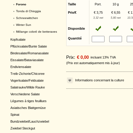
Taille
Port.
10 g
2
› Forono
›
Tonda di Chioggia
Prix/€
€ 3,75
€ 6,55
€ 1
›
Schneewittchen
3,32 net
5,80 net
10,5
›
Winter Sun
Disponible
›
Mélange coloré de betteraves
Quantité
Kopfsalate
Pflücksalate/Bunte Salate
Bindesalate/Romanasalate
Prix:
€ 0,00
incluant 13% TVA
Eissalate/Bataviasalate
(Prix est automatiquement mis à jour)
Endiviensalate
Treib-Zichorie/Chicoree
Informations concernant la culture
Vogerlsalate/Feldsalate
Salatrauke/Wilde Rauke
Verschiedene Salate
Légumes à tiges feuillues
Asiatisches Blattgemüse
Spinat
Bundzwiebel/Lauchzwiebel
Zwiebel Steckgut