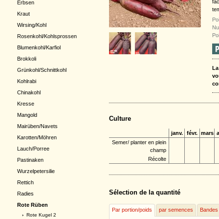
fa
Erbsen
te
Kraut
Poi
Wirsing/Kohl
Nu
Po
Rosenkohl/Kohlsprossen
Blumenkohl/Karfiol
Brokkoli
La
Grünkohl/Schnittkohl
vo
Kohlrabi
co
Chinakohl
Kresse
Mangold
Culture
Mairüben/Navets
janv.
févr.
mars
a
Karotten/Möhren
Semer/ planter en plein
Lauch/Porree
champ
Récolte
Pastinaken
Wurzelpetersilie
Rettich
Sélection de la quantité
Radies
Rote Rüben
Par portion/poids
par semences
Bandes
›
Rote Kugel 2