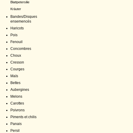
Blattpetersilie
Kräuter
Bandes/Disques
ensemencés
Haricots
Pois
Fenouil
Concombres
Choux
Cresson
Courges
Maïs
Bettes
Aubergines
Melons
Carottes
Poivrons
Piments et chilis
Panais
Persil