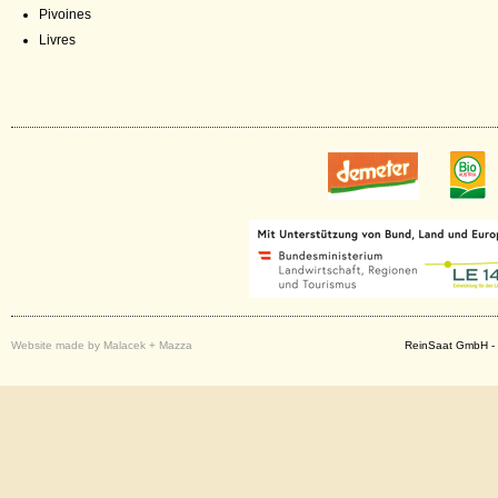
Pivoines
Livres
Website made by Malacek + Mazza
ReinSaat GmbH - 