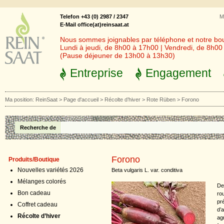
Telefon +43 (0) 2987 / 2347
M
E-Mail office(at)reinsaat.at
Nous sommes joignables par téléphone et notre bout
Lundi à jeudi, de 8h00 à 17h00 | Vendredi, de 8h0
(Pause déjeuner de 13h00 à 13h30)
Entreprise
Engagement
Ma position:
ReinSaat
>
Page d'accueil
>
Récolte d’hiver
>
Rote Rüben
>
Forono
Recherche de
Forono
Produits/Boutique
Nouvelles variétés 2026
Beta vulgaris L. var. conditiva
Mélanges colorés
De
Bon cadeau
ro
pr
Coffret cadeau
d’
Récolte d’hiver
ag