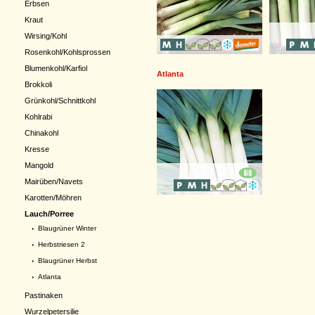
Erbsen
Kraut
Wirsing/Kohl
Rosenkohl/Kohlsprossen
Blumenkohl/Karfiol
Atlanta
Brokkoli
Grünkohl/Schnittkohl
Kohlrabi
Chinakohl
Kresse
Mangold
Mairüben/Navets
Karotten/Möhren
Lauch/Porree
›
Blaugrüner Winter
›
Herbstriesen 2
›
Blaugrüner Herbst
›
Atlanta
Pastinaken
Wurzelpetersilie