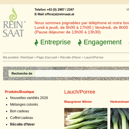
Telefon +43 (0) 2987 / 2347
M
E-Mail office(at)reinsaat.at
Nous sommes joignables par téléphone et notre bout
Lundi à jeudi, de 8h00 à 17h00 | Vendredi, de 8h0
(Pause déjeuner de 13h00 à 13h30)
Entreprise
Engagement
Ma position:
ReinSaat
>
Page d'accueil
>
Récolte d’hiver
>
Lauch/Porree
Recherche de
Lauch/Porree
Produits/Boutique
Nouvelles variétés 2026
Blaugrüner Winter
Herbstriese
Mélanges colorés
Bon cadeau
Coffret cadeau
Récolte d’hiver