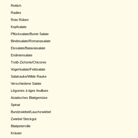
Rettich
Radies
Rote Rüben
Kopfsalate
Pflücksalate/Bunte Salate
Bindesalate/Romanasalate
Eissalate/Bataviasalate
Endiviensalate
Treib-Zichorie/Chicoree
Vogerlsalate/Feldsalate
Salatrauke/Wilde Rauke
Verschiedene Salate
Légumes à tiges feuillues
Asiatisches Blattgemüse
Spinat
Bundzwiebel/Lauchzwiebel
Zwiebel Steckgut
Blattpetersilie
Kräuter