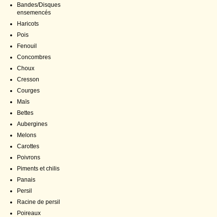
Bandes/Disques
ensemencés
Haricots
Pois
Fenouil
Concombres
Choux
Cresson
Courges
Maïs
Bettes
Aubergines
Melons
Carottes
Poivrons
Piments et chilis
Panais
Persil
Racine de persil
Poireaux