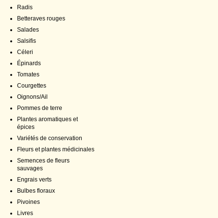
Radis
Betteraves rouges
Salades
Salsifis
Céleri
Épinards
Tomates
Courgettes
Oignons/Ail
Pommes de terre
Plantes aromatiques et
épices
Variétés de conservation
Fleurs et plantes médicinales
Semences de fleurs
sauvages
Engrais verts
Bulbes floraux
Pivoines
Livres