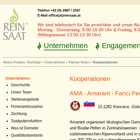
Telefon +43 (0) 2987 / 2347
E-Mail office(at)reinsaat.at
Wir sind telefonisch für Sie erreichbar und unser Ab
Montag - Donnerstag, 8:00-16:00 Uhr & Freitag, 8:
(Mittagspause 13:00-13:30 Uhr)
Unternehmen
Engagemen
Meine Position:
ReinSaat
>
Unternehmen
>
Partner*innen
>
Kooperationen
Kooperationen
Unternehmen
Geschichte
AMA - Amarant - Fanci Pe
Unser Team
Stellenangebote
SI-1281 Kresnice, Gols
Firmenphilosophie
Züchtung
Saatgutproduktion
Amarant organisiert ökologischen Ge
und Biodar-Höfen in Zentralslowenien. 
Was ist Demeter
südslowenischen Alpenvorland und in 
Qualitätsstandards
von 300-700 m mit submediterranem K