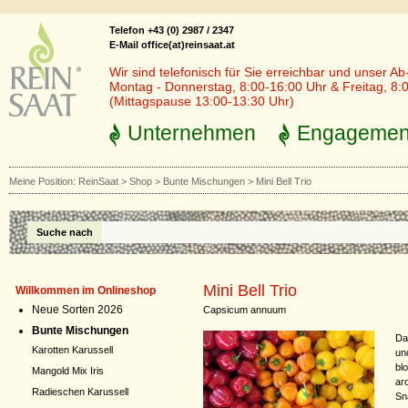
Telefon +43 (0) 2987 / 2347
E-Mail office(at)reinsaat.at
Wir sind telefonisch für Sie erreichbar und unser Ab
Montag - Donnerstag, 8:00-16:00 Uhr & Freitag, 8:
(Mittagspause 13:00-13:30 Uhr)
Unternehmen
Engagemen
Meine Position:
ReinSaat
>
Shop
>
Bunte Mischungen
>
Mini Bell Trio
Suche nach
Mini Bell Trio
Willkommen im Onlineshop
Neue Sorten 2026
Capsicum annuum
Bunte Mischungen
Da
Karotten Karussell
un
bl
Mangold Mix Iris
ar
Radieschen Karussell
Sn