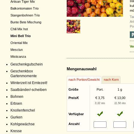
st
Artisan Tiger Mix
ku
Balkontomaten Trio
mö
Stangenbohnen Trio
Ta
Ar
Bunte Bete Mischung
Po
Chili Mix hot
Mini Bell Trio
Oriental Mix
Ve
Mesclun
Misticanza
Geschenkgutschein
Mengenauswahl
Geschenkbox
Gartenmomente
nach Portion/Gewicht
nach Korn
Winterzeit ist Erntezeit!
Größe
Port.
1 g
Saatbänder/-scheiben
Bohnen
Preis/€
€ 3,75
€ 13,00
Erbsen
3,32 nto
11,50 nto
Knollenfenchel
Verfügbar
Gurken
Anzahl
Kohlgewächse
Kresse