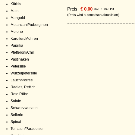
Kürbis
Preis:
€ 0,00
inkl. 13% USt
Mais
(Preis wird automatisch aktualisiert)
Mangold
Melanzani/Auberginen
Melone
Karotten/Möhren
Paprika
Pfefferoni/Chili
Pastinaken
Petersilie
Wurzelpetersilie
Lauch/Porree
Radies, Rettich
Rote Rübe
Salate
Schwarzwurzeln
Sellerie
Spinat
Tomaten/Paradeiser