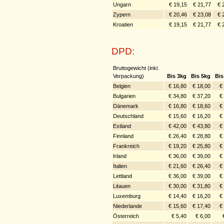
Ungarn
€ 19,15
€ 21,77
€ 
Zypern
€ 20,46
€ 23,08
€ 
Kroatien
€ 19,15
€ 21,77
€ 
DPD:
Bruttogewicht (inkl.
Verpackung)
Bis 3kg
Bis 5kg
Bis
Belgien
€ 16,80
€ 18,00
€
Bulgarien
€ 34,80
€ 37,20
€
Dänemark
€ 16,80
€ 18,60
€
Deutschland
€ 15,60
€ 16,20
€
Estland
€ 42,00
€ 43,80
€
Finnland
€ 26,40
€ 28,80
€
Frankreich
€ 19,20
€ 25,80
€
Irland
€ 36,00
€ 39,00
€
Italien
€ 21,60
€ 26,40
€
Lettland
€ 36,00
€ 39,00
€
Litauen
€ 30,00
€ 31,80
€
Luxemburg
€ 14,40
€ 16,20
€
Niederlande
€ 15,60
€ 17,40
€
Österreich
€ 5,40
€ 6,00