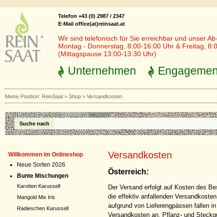
Telefon +43 (0) 2987 / 2347
E-Mail office(at)reinsaat.at
Wir sind telefonisch für Sie erreichbar und unser Ab
Montag - Donnerstag, 8:00-16:00 Uhr & Freitag, 8:
(Mittagspause 13:00-13:30 Uhr)
Unternehmen
Engagemen
Meine Position:
ReinSaat
>
Shop
>
Versandkosten
Suche nach
Versandkosten
Willkommen im Onlineshop
Neue Sorten 2026
Österreich:
Bunte Mischungen
Karotten Karussell
Der Versand erfolgt auf Kosten des Bes
die effektiv anfallenden Versandkosten (
Mangold Mix Iris
aufgrund von Lieferengpässen fallen in 
Radieschen Karussell
Versandkosten an. Pflanz- und Steckgu