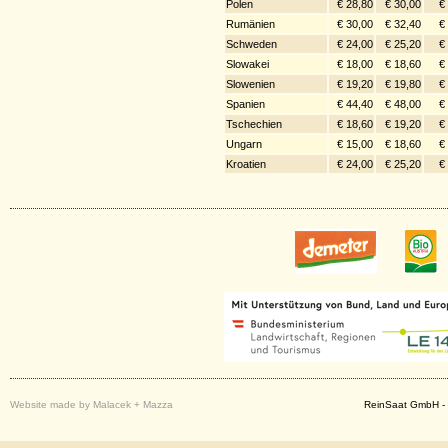
Polen
€ 28,80
€ 30,00
€
Rumänien
€ 30,00
€ 32,40
€
Schweden
€ 24,00
€ 25,20
€
Slowakei
€ 18,00
€ 18,60
€
Slowenien
€ 19,20
€ 19,80
€
Spanien
€ 44,40
€ 48,00
€
Tschechien
€ 18,60
€ 19,20
€
Ungarn
€ 15,00
€ 18,60
€
Kroatien
€ 24,00
€ 25,20
€
Website made by Malacek + Mazza
ReinSaat GmbH - 