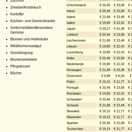
Zucchini
Griechenland
€ 20,46
€ 23,08
€ 
Zwiebel/Knoblauch
Irland
€ 20,46
€ 23,08
€ 
Kartoffel
Island
€ 21,89
€ 23,48
€ 
Küchen- und Gewürzkräuter
Italien
€ 19,80
€ 22,42
€ 
Sortenraritäten/Besondere
Japan
€ 29,27
€ 41,38
€ 
Gemüse
Lettland
€ 20,46
€ 23,08
€ 
Blumen und Heilkräuter
Liechtenstein
€ 21,89
€ 23,48
€ 
Wildblumensaatgut
Litauen
€ 19,80
€ 22,42
€ 
Luxemburg
€ 19,80
€ 22,42
€ 
Gründüngung
Malta
€ 20,46
€ 23,08
€ 
Blumenzwiebeln
Niederlande
€ 19,80
€ 22,42
€ 
Pfingstrosen
Norwegen
€ 21,89
€ 23,48
€ 
Bücher
Österreich
€ 6,88
€ 8,26
€
Polen
€ 19,15
€ 21,77
€ 
Portugal
€ 20,46
€ 23,08
€ 
Rumänien
€ 19,80
€ 22,42
€ 
Schweden
€ 20,46
€ 23,08
€ 
Schweiz
€ 21,89
€ 23,48
€ 
Slowakei
€ 19,15
€ 21,77
€ 
Slowenien
€ 19,15
€ 21,77
€ 
Spanien
€ 20,46
€ 23,08
€ 
Tschechien
€ 19,15
€ 21,77
€ 