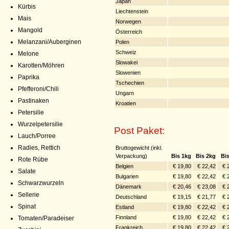
Japan
Kürbis
Liechtenstein
Mais
Norwegen
Mangold
Österreich
Melanzani/Auberginen
Polen
Schweiz
Melone
Slowakei
Karotten/Möhren
Slowenien
Paprika
Tschechien
Pfefferoni/Chili
Ungarn
Pastinaken
Kroatien
Petersilie
Wurzelpetersilie
Post Paket:
Lauch/Porree
Radies, Rettich
Bruttogewicht (inkl.
Verpackung)
Bis 1kg
Bis 2kg
Bi
Rote Rübe
Belgien
€ 19,80
€ 22,42
€ 
Salate
Bulgarien
€ 19,80
€ 22,42
€ 
Schwarzwurzeln
Dänemark
€ 20,46
€ 23,08
€ 
Sellerie
Deutschland
€ 19,15
€ 21,77
€ 
Spinat
Estland
€ 19,80
€ 22,42
€ 
Finnland
€ 19,80
€ 22,42
€ 
Tomaten/Paradeiser
Frankreich
€ 19,80
€ 22,42
€ 