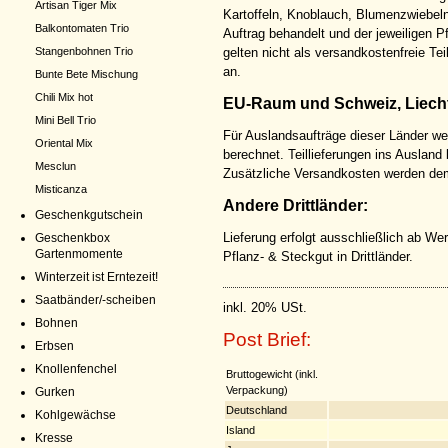
Artisan Tiger Mix
Kartoffeln, Knoblauch, Blumenzwiebeln
Balkontomaten Trio
Auftrag behandelt und der jeweiligen 
gelten nicht als versandkostenfreie Tei
Stangenbohnen Trio
an.
Bunte Bete Mischung
Chili Mix hot
EU-Raum und Schweiz, Liecht
Mini Bell Trio
Für Auslandsaufträge dieser Länder we
Oriental Mix
berechnet. Teillieferungen ins Ausland
Mesclun
Zusätzliche Versandkosten werden dem
Misticanza
Andere Drittländer:
Geschenkgutschein
Lieferung erfolgt ausschließlich ab Wer
Geschenkbox
Gartenmomente
Pflanz- & Steckgut in Drittländer.
Winterzeit ist Erntezeit!
Saatbänder/-scheiben
inkl. 20% USt.
Bohnen
Post Brief:
Erbsen
Knollenfenchel
Bruttogewicht (inkl.
Verpackung)
Gurken
Deutschland
Kohlgewächse
Island
Kresse