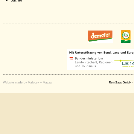
Bücher
Website made by Malacek + Mazza
ReinSaat GmbH - 