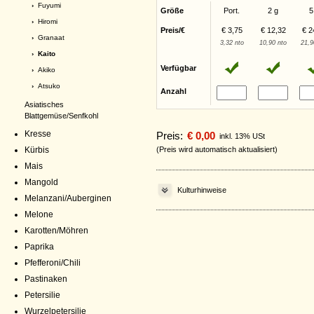
›
Fuyumi
Größe
Port.
2 g
5
›
Hiromi
Preis/€
€ 3,75
€ 12,32
€ 2
›
Granaat
3,32 nto
10,90 nto
21,9
› Kaito
Verfügbar
›
Akiko
›
Atsuko
Anzahl
Asiatisches
Blattgemüse/Senfkohl
Kresse
Preis:
€ 0,00
inkl. 13% USt
Kürbis
(Preis wird automatisch aktualisiert)
Mais
Mangold
Kulturhinweise
Melanzani/Auberginen
Melone
Karotten/Möhren
Paprika
Pfefferoni/Chili
Pastinaken
Petersilie
Wurzelpetersilie