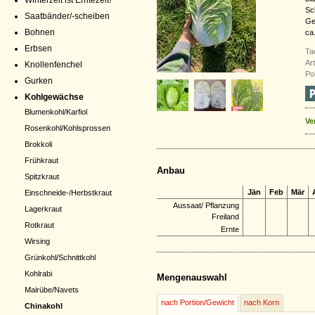
Winterzeit ist Erntezeit!
Sc
Saatbänder/-scheiben
Ge
Bohnen
ca
Erbsen
Ta
Ar
Knollenfenchel
Po
Gurken
Kohlgewächse
Blumenkohl/Karfiol
Ve
Rosenkohl/Kohlsprossen
Brokkoli
Frühkraut
Anbau
Spitzkraut
Jän
Feb
Mär
Einschneide-/Herbstkraut
Aussaat/ Pflanzung
Lagerkraut
Freiland
Rotkraut
Ernte
Wirsing
Grünkohl/Schnittkohl
Kohlrabi
Mengenauswahl
Mairübe/Navets
nach Portion/Gewicht
nach Korn
Chinakohl