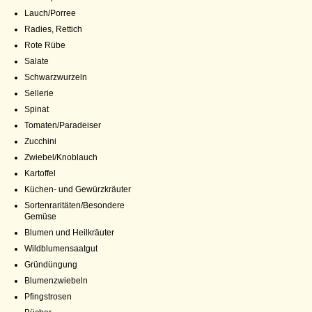
Lauch/Porree
Radies, Rettich
Rote Rübe
Salate
Schwarzwurzeln
Sellerie
Spinat
Tomaten/Paradeiser
Zucchini
Zwiebel/Knoblauch
Kartoffel
Küchen- und Gewürzkräuter
Sortenraritäten/Besondere
Gemüse
Blumen und Heilkräuter
Wildblumensaatgut
Gründüngung
Blumenzwiebeln
Pfingstrosen