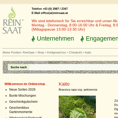
Telefon +43 (0) 2987 / 2347
E-Mail office(at)reinsaat.at
Wir sind telefonisch für Sie erreichbar und unser Ab
Montag - Donnerstag, 8:00-16:00 Uhr & Freitag, 8:
(Mittagspause 13:00-13:30 Uhr)
Unternehmen
Engagemen
Meine Position:
ReinSaat
>
Shop
>
Kohlgewächse
>
Chinakohl
>
Kaito
Suche nach
Kaito
Willkommen im Onlineshop
Neue Sorten 2026
Brassica rapa ssp. pekinensis
Bunte Mischungen
Zü
Geschenkgutschein
Er
Geschenkbox
Ei
Gartenmomente
ov
bl