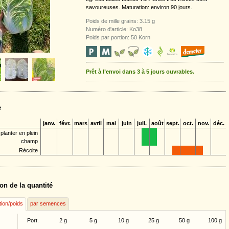
savoureuses. Maturation: environ 90 jours.
Poids de mille grains: 3.15 g
Numéro d'article: Ko38
Poids par portion: 50 Korn
Prêt à l’envoi dans 3 à 5 jours ouvrables.
e
janv.
févr.
mars
avril
mai
juin
juil.
août
sept.
oct.
nov.
déc.
planter en plein
champ
Récolte
on de la quantité
tion/poids
par semences
Port.
2 g
5 g
10 g
25 g
50 g
100 g