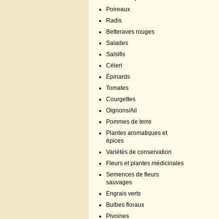
Poireaux
Radis
Betteraves rouges
Salades
Salsifis
Céleri
Épinards
Tomates
Courgettes
Oignons/Ail
Pommes de terre
Plantes aromatiques et
épices
Variétés de conservation
Fleurs et plantes médicinales
Semences de fleurs
sauvages
Engrais verts
Bulbes floraux
Pivoines