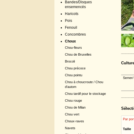
Bandes/Disques
ensemencés
Haricots
Pois
Fenouil
Concombres
Choux
Chou-fleurs
Chou de Bruxelles
Brocoli
Cultur
Chou précoce
Chou pointu
Semer/ 
Chou à choucroute / Chou
d'autom
Chou tardif pour le stockage
Chou rouge
Chou de Milan
Sélecti
Chou vert
Par por
Choux-raves
Navets
Taille