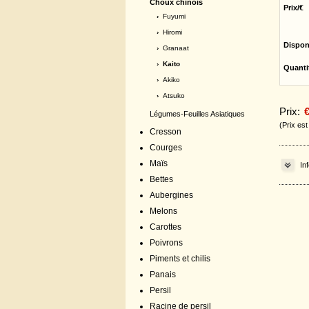
Choux chinois
Prix/€
›
Fuyumi
›
Hiromi
Dispon
›
Granaat
› Kaito
Quanti
›
Akiko
›
Atsuko
Prix:
€
Légumes-Feuilles Asiatiques
(Prix es
Cresson
Courges
Maïs
In
Bettes
Aubergines
Melons
Carottes
Poivrons
Piments et chilis
Panais
Persil
Racine de persil