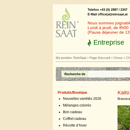
Telefon +43 (0) 2987 / 2347
E-Mail office(at)reinsaat.at
Nous sommes joignables
Lundi à jeudi, de 8h00
(Pause déjeuner de 1
Entreprise
Ma position:
ReinSaat
>
Page d'accueil
>
Choux
>
Ch
Recherche de
Kaito
Produits/Boutique
Nouvelles variétés 2026
Brassica
Mélanges colorés
Bon cadeau
Coffret cadeau
Récolte d’hiver