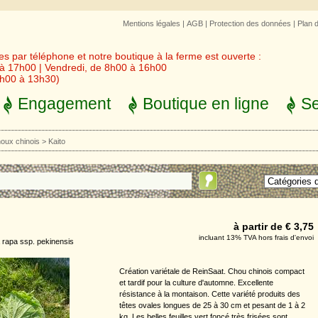
Mentions légales
|
AGB
|
Protection des données
|
Plan 
 par téléphone et notre boutique à la ferme est ouverte :
 à 17h00 | Vendredi, de 8h00 à 16h00
3h00 à 13h30)
Engagement
Boutique en ligne
Se
oux chinois
>
Kaito
à partir de € 3,75
incluant 13% TVA hors frais d'envoi
 rapa ssp. pekinensis
Création variétale de ReinSaat. Chou chinois compact
et tardif pour la culture d'automne. Excellente
résistance à la montaison. Cette variété produits des
têtes ovales longues de 25 à 30 cm et pesant de 1 à 2
kg. Les belles feuilles vert foncé très frisées sont