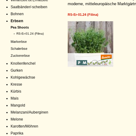
Winterzeit ist Erntezeit!
moderne, mitteleuropäische Marktgärt
Saatbänder/-scheiben
Bohnen
RS-Er-01.24 (Filina)
Erbsen
Pea Shoots
›
RS-Er-01.24 (Filina)
Markerbse
Schalerbse
Zuckererbse
Knollenfenchel
Gurken
Kohlgewächse
Kresse
Kürbis
Mais
Mangold
Melanzani/Auberginen
Melone
Karotten/Möhren
Paprika