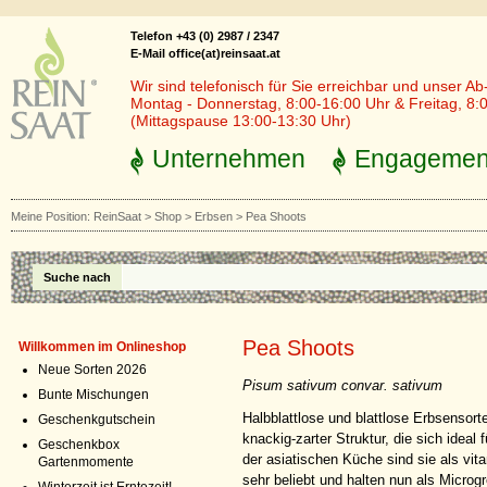
Telefon +43 (0) 2987 / 2347
E-Mail office(at)reinsaat.at
Wir sind telefonisch für Sie erreichbar und unser Ab
Montag - Donnerstag, 8:00-16:00 Uhr & Freitag, 8:
(Mittagspause 13:00-13:30 Uhr)
Unternehmen
Engagemen
Meine Position:
ReinSaat
>
Shop
>
Erbsen
>
Pea Shoots
Suche nach
Pea Shoots
Willkommen im Onlineshop
Neue Sorten 2026
Pisum sativum convar. sativum
Bunte Mischungen
Halbblattlose und blattlose Erbsensor
Geschenkgutschein
knackig-zarter Struktur, die sich ideal
Geschenkbox
der asiatischen Küche sind sie als vita
Gartenmomente
sehr beliebt und halten nun als Microg