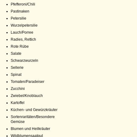
Pfefferoni/Chili
Pastinaken
Petersilie
Wurzelpetersilie
Lauch/Porree
Radies, Rettich
Rote Rübe
Salate
Schwarzwurzeln
Sellerie
Spinat
Tomaten/Paradeiser
Zucchini
Zwiebel/Knoblauch
Kartoffel
Küchen- und Gewürzkräuter
Sortenraritäten/Besondere
Gemüse
Blumen und Heilkräuter
Wildblumensaatgut