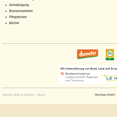
Gründüngung
Blumenzwiebeln
Pfingstrosen
Bücher
Website made by Malacek + Mazza
ReinSaat GmbH - 