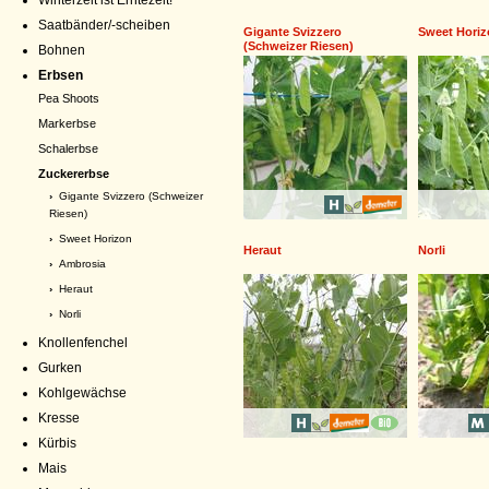
Winterzeit ist Erntezeit!
Saatbänder/-scheiben
Gigante Svizzero
Sweet Hori
(Schweizer Riesen)
Bohnen
Erbsen
Pea Shoots
Markerbse
Schalerbse
Zuckererbse
›
Gigante Svizzero (Schweizer
Riesen)
›
Sweet Horizon
Heraut
Norli
›
Ambrosia
›
Heraut
›
Norli
Knollenfenchel
Gurken
Kohlgewächse
Kresse
Kürbis
Mais