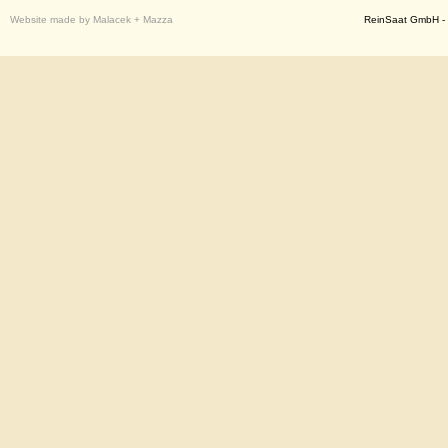
Website made by Malacek + Mazza
ReinSaat GmbH - 