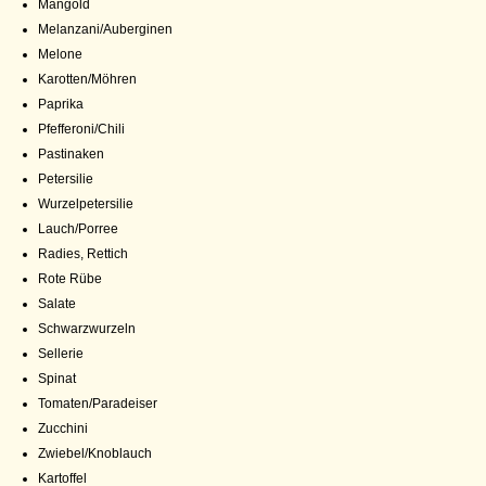
Mangold
Melanzani/Auberginen
Melone
Karotten/Möhren
Paprika
Pfefferoni/Chili
Pastinaken
Petersilie
Wurzelpetersilie
Lauch/Porree
Radies, Rettich
Rote Rübe
Salate
Schwarzwurzeln
Sellerie
Spinat
Tomaten/Paradeiser
Zucchini
Zwiebel/Knoblauch
Kartoffel