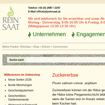
Telefon +43 (0) 2987 / 2347
E-Mail office(at)reinsaat.at
Wir sind telefonisch für Sie erreichbar und unser Ab
Montag - Donnerstag, 8:00-16:00 Uhr & Freitag, 8:
(Mittagspause 13:00-13:30 Uhr)
Unternehmen
Engagemen
Meine Position:
ReinSaat
>
Shop
>
Erbsen
>
Zuckererbse
Suche nach
Zuckererbse
Willkommen im Onlineshop
Neue Sorten 2026
Pisum sativum convar. axiphium
Bunte Mischungen
Zuckererbsen können mit der Hülse ge
Geschenkgutschein
der Hülse keine Pergamentschicht bilde
Geschenkbox
wenn die Samen erst im Ansatz entwick
Gartenmomente
beim Kochen hart.