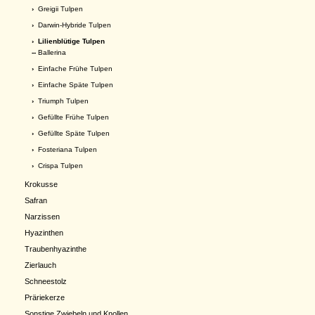
›
Greigii Tulpen
›
Darwin-Hybride Tulpen
›
Lilienblütige Tulpen
--
Ballerina
›
Einfache Frühe Tulpen
›
Einfache Späte Tulpen
›
Triumph Tulpen
›
Gefüllte Frühe Tulpen
›
Gefüllte Späte Tulpen
›
Fosteriana Tulpen
›
Crispa Tulpen
Krokusse
Safran
Narzissen
Hyazinthen
Traubenhyazinthe
Zierlauch
Schneestolz
Präriekerze
Sonstige Zwiebeln und Knollen