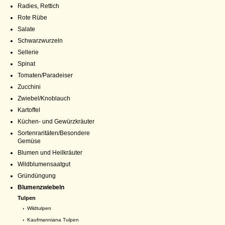
Radies, Rettich
Rote Rübe
Salate
Schwarzwurzeln
Sellerie
Spinat
Tomaten/Paradeiser
Zucchini
Zwiebel/Knoblauch
Kartoffel
Küchen- und Gewürzkräuter
Sortenraritäten/Besondere
Gemüse
Blumen und Heilkräuter
Wildblumensaatgut
Gründüngung
Blumenzwiebeln
Tulpen
›
Wildtulpen
›
Kaufmanniana Tulpen