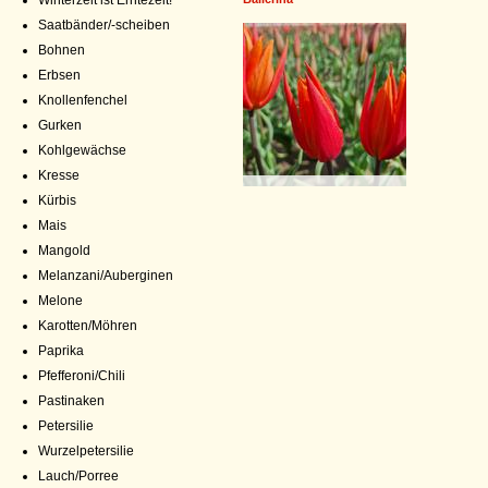
Winterzeit ist Erntezeit!
Saatbänder/-scheiben
Bohnen
Erbsen
Knollenfenchel
Gurken
Kohlgewächse
Kresse
Kürbis
Mais
Mangold
Melanzani/Auberginen
Melone
Karotten/Möhren
Paprika
Pfefferoni/Chili
Pastinaken
Petersilie
Wurzelpetersilie
Lauch/Porree