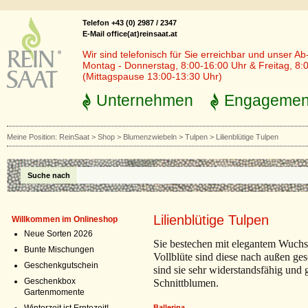
Telefon +43 (0) 2987 / 2347
E-Mail office(at)reinsaat.at
Wir sind telefonisch für Sie erreichbar und unser Ab
Montag - Donnerstag, 8:00-16:00 Uhr & Freitag, 8:
(Mittagspause 13:00-13:30 Uhr)
Unternehmen
Engagemen
Meine Position:
ReinSaat
>
Shop
>
Blumenzwiebeln
>
Tulpen
>
Lilienblütige Tulpen
Suche nach
Lilienblütige Tulpen
Willkommen im Onlineshop
Neue Sorten 2026
Sie bestechen mit elegantem Wuchs 
Bunte Mischungen
Vollblüte sind diese nach außen ges
Geschenkgutschein
sind sie sehr widerstandsfähig und
Geschenkbox
Schnittblumen.
Gartenmomente
Ballerina