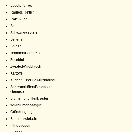
Lauch/Porree
Radies, Rettich
Rote Rübe
Salate
Schwarzwurzeln
Sellerie
Spinat
Tomaten/Paradeiser
Zucchini
Zwiebel/Knoblauch
Kartoffel
Küchen- und Gewürzkräuter
Sortenraritäten/Besondere
Gemüse
Blumen und Heilkräuter
Wildblumensaatgut
Gründüngung
Blumenzwiebeln
Pfingstrosen