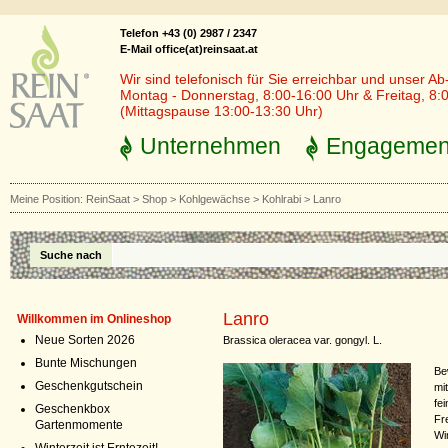
Telefon +43 (0) 2987 / 2347
E-Mail office(at)reinsaat.at
Wir sind telefonisch für Sie erreichbar und unser Ab
Montag - Donnerstag, 8:00-16:00 Uhr & Freitag, 8:
(Mittagspause 13:00-13:30 Uhr)
Unternehmen
Engagemen
Meine Position:
ReinSaat
>
Shop
>
Kohlgewächse
>
Kohlrabi
>
Lanro
Suche nach
Lanro
Willkommen im Onlineshop
Neue Sorten 2026
Brassica oleracea var. gongyl. L.
Bunte Mischungen
Be
Geschenkgutschein
mi
fe
Geschenkbox
Fr
Gartenmomente
Wi