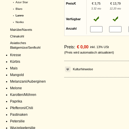
›
Azur Star
Preis/€
€ 3,75
€ 13,79
›
Blaro
3,32 nto
12,20 nto
› Lanro
Verfügbar
›
Noriko
Anzahl
Mairübe/Navets
Chinakohl
Asiatisches
Preis:
€ 0,00
inkl. 13% USt
Blattgemüse/Senfkohl
(Preis wird automatisch aktualisiert)
Kresse
Kürbis
Mais
Kulturhinweise
Mangold
Melanzani/Auberginen
Melone
Karotten/Möhren
Paprika
Pfefferoni/Chili
Pastinaken
Petersilie
Wurzelpetersilie