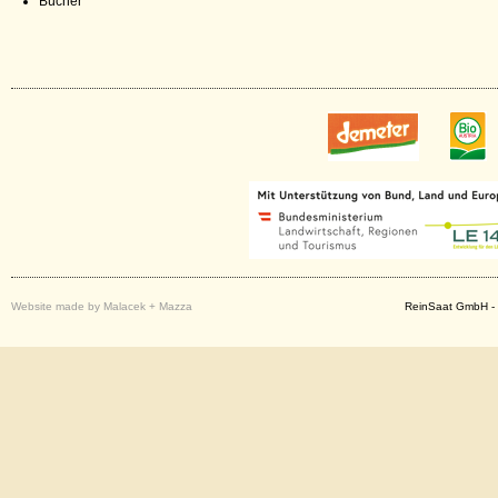
Bücher
Website made by Malacek + Mazza
ReinSaat GmbH - 