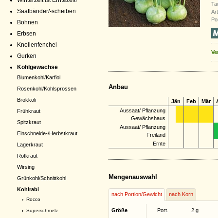
Winterzeit ist Erntezeit!
Ta
Saatbänder/-scheiben
Ar
Por
Bohnen
Erbsen
Knollenfenchel
Ve
Gurken
Kohlgewächse
Blumenkohl/Karfiol
Anbau
Rosenkohl/Kohlsprossen
Brokkoli
Jän
Feb
Mär
Aussaat/ Pflanzung
Frühkraut
Gewächshaus
Spitzkraut
Aussaat/ Pflanzung
Einschneide-/Herbstkraut
Freiland
Ernte
Lagerkraut
Rotkraut
Wirsing
Mengenauswahl
Grünkohl/Schnittkohl
Kohlrabi
nach Portion/Gewicht
nach Korn
›
Rocco
Größe
Port.
2 g
›
Superschmelz