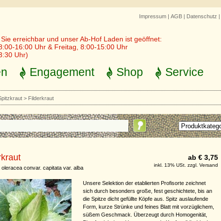
Impressum
|
AGB
|
Datenschutz
r Sie erreichbar und unser Ab-Hof Laden ist geöffnet:
8:00-16:00 Uhr & Freitag, 8:00-15:00 Uhr
3:30 Uhr)
en
Engagement
Shop
Service
Spitzkraut
>
Filderkraut
rkraut
ab € 3,75
inkl. 13% USt. zzgl. Versand
 oleracea convar. capitata var. alba
Unsere Selektion der etablierten Profisorte zeichnet
sich durch besonders große, fest geschichtete, bis an
die Spitze dicht gefüllte Köpfe aus. Spitz auslaufende
Form, kurze Strünke und feines Blatt mit vorzüglichem,
süßem Geschmack. Überzeugt durch Homogenität,