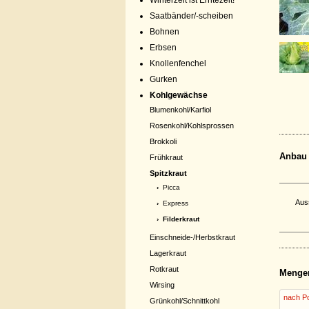
Winterzeit ist Erntezeit!
Saatbänder/-scheiben
Bohnen
Erbsen
Knollenfenchel
Gurken
Kohlgewächse
Blumenkohl/Karfiol
Rosenkohl/Kohlsprossen
Brokkoli
Anbau
Frühkraut
Spitzkraut
›
Picca
Aus
›
Express
› Filderkraut
Einschneide-/Herbstkraut
Lagerkraut
Rotkraut
Menge
Wirsing
nach Po
Grünkohl/Schnittkohl