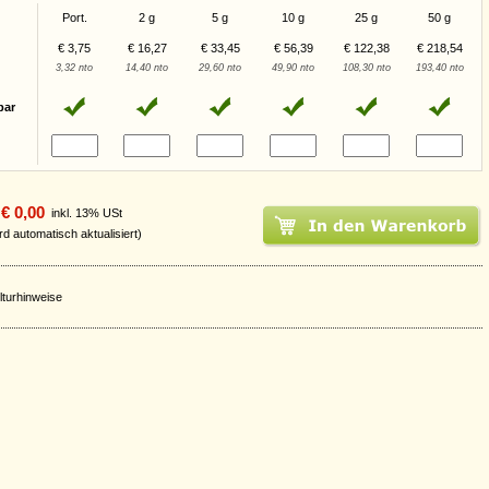
Port.
2 g
5 g
10 g
25 g
50 g
€ 3,75
€ 16,27
€ 33,45
€ 56,39
€ 122,38
€ 218,54
3,32 nto
14,40 nto
29,60 nto
49,90 nto
108,30 nto
193,40 nto
bar
€ 0,00
inkl. 13% USt
rd automatisch aktualisiert)
lturhinweise