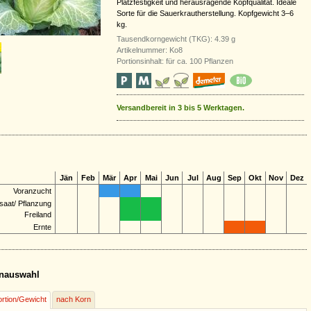
Platzfestigkeit und herausragende Kopfqualität. Ideale
Sorte für die Sauerkrautherstellung. Kopfgewicht 3–6
kg.
Tausendkorngewicht (TKG): 4.39 g
Artikelnummer: Ko8
Portionsinhalt: für ca. 100 Pflanzen
Versandbereit in 3 bis 5 Werktagen.
Jän
Feb
Mär
Apr
Mai
Jun
Jul
Aug
Sep
Okt
Nov
Dez
Voranzucht
saat/ Pflanzung
Freiland
Ernte
nauswahl
rtion/Gewicht
nach Korn