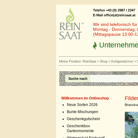
Telefon +43 (0) 2987 / 2347
E-Mail office(at)reinsaat.at
Wir sind telefonisch fü
Montag - Donnerstag, 
(Mittagspause 13:00-1
Unternehm
Meine Position:
ReinSaat
>
Shop
>
Kohlgewächse
>
Suche nach
Filde
Willkommen im Onlineshop
Neue Sorten 2026
Brassica
Bunte Mischungen
Geschenkgutschein
Geschenkbox
Gartenmomente