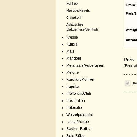
Kohlrabi
Größe
Mairübe/Navets
Preis/€
Chinakohl
Asiatisches
Blattgemüse/Senfkohl
Verfüg
Kresse
Anzahl
Kürbis
Mais
Mangold
Preis:
Melanzani/Auberginen
(Preis wi
Melone
Karotten/Möhren
Ku
Paprika
Pfefferoni/Chili
Pastinaken
Petersilie
Wurzelpetersilie
Lauch/Porree
Radies, Rettich
Rote Rübe