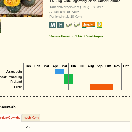
1,5–2 kg. Gute Lagerfähigkeit bis Jänner/Februar.
Tausendkorngewicht (TKG): 186.89 g
Artikelnummer: Kü16
Portionsinhalt: 10 Korn
Versandbereit in 3 bis 5 Werktagen.
Jän
Feb
Mär
Apr
Mai
Jun
Jul
Aug
Sep
Okt
Nov
Dez
Voranzucht
saat/ Pflanzung
Freiland
Ernte
nauswahl
rtion/Gewicht
nach Korn
Port.