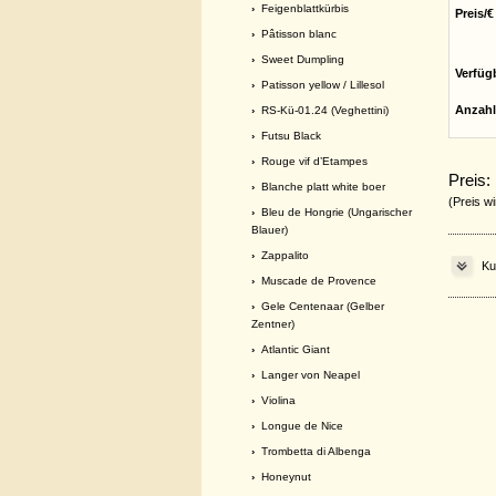
›
Feigenblattkürbis
Preis/€
›
Pâtisson blanc
›
Sweet Dumpling
Verfüg
›
Patisson yellow / Lillesol
Anzahl
›
RS-Kü-01.24 (Veghettini)
›
Futsu Black
›
Rouge vif d’Etampes
Preis:
›
Blanche platt white boer
(Preis wi
›
Bleu de Hongrie (Ungarischer
Blauer)
›
Zappalito
Ku
›
Muscade de Provence
›
Gele Centenaar (Gelber
Zentner)
›
Atlantic Giant
›
Langer von Neapel
›
Violina
›
Longue de Nice
›
Trombetta di Albenga
›
Honeynut