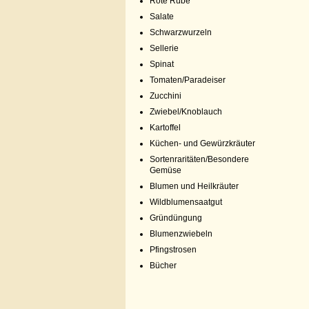
Rote Rübe
Salate
Schwarzwurzeln
Sellerie
Spinat
Tomaten/Paradeiser
Zucchini
Zwiebel/Knoblauch
Kartoffel
Küchen- und Gewürzkräuter
Sortenraritäten/Besondere
Gemüse
Blumen und Heilkräuter
Wildblumensaatgut
Gründüngung
Blumenzwiebeln
Pfingstrosen
Bücher