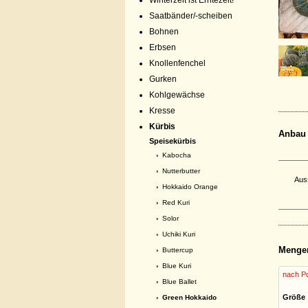
Winterzeit ist Erntezeit!
Saatbänder/-scheiben
Bohnen
Erbsen
Knollenfenchel
Gurken
Kohlgewächse
Kresse
Kürbis
Anbau
Speisekürbis
›
Kabocha
›
Nutterbutter
Aus
›
Hokkaido Orange
›
Red Kuri
›
Solor
›
Uchiki Kuri
Menge
›
Buttercup
›
Blue Kuri
nach Po
›
Blue Ballet
Größe
› Green Hokkaido