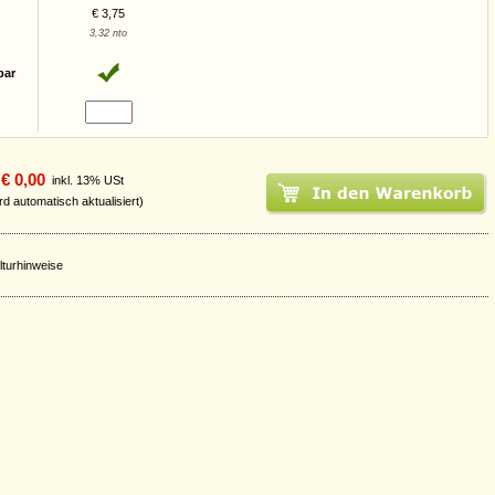
€ 3,75
3,32 nto
bar
€ 0,00
inkl. 13% USt
rd automatisch aktualisiert)
lturhinweise