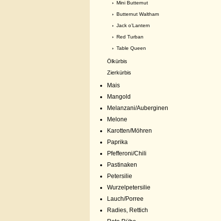
›
Mini Butternut
›
Butternut Waltham
›
Jack o’Lantern
›
Red Turban
›
Table Queen
Ölkürbis
Zierkürbis
Mais
Mangold
Melanzani/Auberginen
Melone
Karotten/Möhren
Paprika
Pfefferoni/Chili
Pastinaken
Petersilie
Wurzelpetersilie
Lauch/Porree
Radies, Rettich