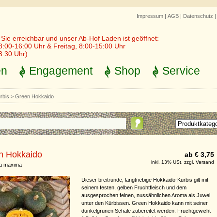
Impressum
|
AGB
|
Datenschutz
r Sie erreichbar und unser Ab-Hof Laden ist geöffnet:
8:00-16:00 Uhr & Freitag, 8:00-15:00 Uhr
3:30 Uhr)
en
Engagement
Shop
Service
rbis
>
Green Hokkaido
n Hokkaido
ab € 3,75
inkl. 13% USt. zzgl. Versand
ta maxima
Dieser breitrunde, langtriebige Hokkaido-Kürbis gilt mit
seinem festen, gelben Fruchtfleisch und dem
ausgesprochen feinen, nussähnlichen Aroma als Juwel
unter den Kürbissen. Green Hokkaido kann mit seiner
dunkelgrünen Schale zubereitet werden. Fruchtgewicht