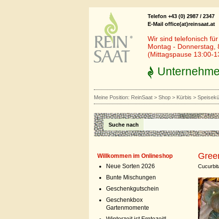
Telefon +43 (0) 2987 / 2347
E-Mail office(at)reinsaat.at
Wir sind telefonisch fü
Montag - Donnerstag, 
(Mittagspause 13:00-1
Unternehm
Meine Position:
ReinSaat
>
Shop
>
Kürbis
>
Speisekü
Suche nach
Gree
Willkommen im Onlineshop
Neue Sorten 2026
Cucurbi
Bunte Mischungen
Geschenkgutschein
Geschenkbox
Gartenmomente