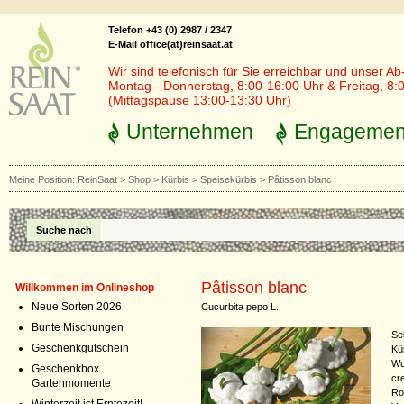
Telefon +43 (0) 2987 / 2347
E-Mail office(at)reinsaat.at
Wir sind telefonisch für Sie erreichbar und unser Ab
Montag - Donnerstag, 8:00-16:00 Uhr & Freitag, 8:
(Mittagspause 13:00-13:30 Uhr)
Unternehmen
Engagemen
Meine Position:
ReinSaat
>
Shop
>
Kürbis
>
Speisekürbis
>
Pâtisson blanc
Suche nach
Pâtisson blanc
Willkommen im Onlineshop
Neue Sorten 2026
Cucurbita pepo L.
Bunte Mischungen
Se
Geschenkgutschein
Kü
Wu
Geschenkbox
cr
Gartenmomente
Ro