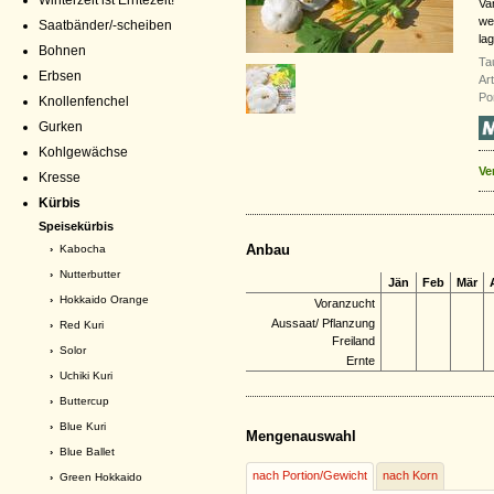
Winterzeit ist Erntezeit!
Va
we
Saatbänder/-scheiben
lag
Bohnen
Ta
Erbsen
Ar
Po
Knollenfenchel
Gurken
Kohlgewächse
Ve
Kresse
Kürbis
Speisekürbis
Anbau
›
Kabocha
›
Nutterbutter
Jän
Feb
Mär
›
Hokkaido Orange
Voranzucht
Aussaat/ Pflanzung
›
Red Kuri
Freiland
›
Solor
Ernte
›
Uchiki Kuri
›
Buttercup
›
Blue Kuri
Mengenauswahl
›
Blue Ballet
nach Portion/Gewicht
nach Korn
›
Green Hokkaido