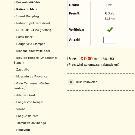
›
Feigenblattkürbis
Größe
Port.
› Pâtisson blanc
Preis/€
€ 3,75
›
Sweet Dumpling
3,32 nto
›
Patisson yellow / Lillesol
Verfügbar
›
RS-Kü-01.24 (Veghettini)
›
Futsu Black
Anzahl
›
Rouge vif d’Etampes
›
Blanche platt white boer
›
Bleu de Hongrie (Ungarischer
Preis:
€ 0,00
inkl. 13% USt
Blauer)
(Preis wird automatisch aktualisiert)
›
Zappalito
›
Muscade de Provence
Kulturhinweise
›
Gele Centenaar (Gelber
Zentner)
›
Atlantic Giant
›
Langer von Neapel
›
Violina
›
Longue de Nice
›
Trombetta di Albenga
›
Honeynut