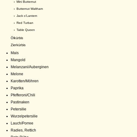
›
Mini Butternut
›
Butternut Waltham
›
Jack o’Lantern
›
Red Turban
›
Table Queen
Ölkürbis
Zierkürbis
Mais
Mangold
Melanzani/Auberginen
Melone
Karotten/Möhren
Paprika
Pfefferoni/Chili
Pastinaken
Petersilie
Wurzelpetersilie
Lauch/Porree
Radies, Rettich