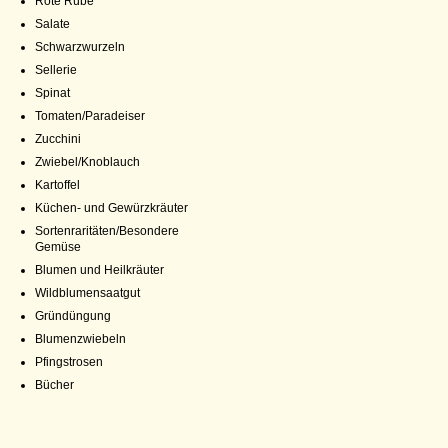
Rote Rübe
Salate
Schwarzwurzeln
Sellerie
Spinat
Tomaten/Paradeiser
Zucchini
Zwiebel/Knoblauch
Kartoffel
Küchen- und Gewürzkräuter
Sortenraritäten/Besondere
Gemüse
Blumen und Heilkräuter
Wildblumensaatgut
Gründüngung
Blumenzwiebeln
Pfingstrosen
Bücher