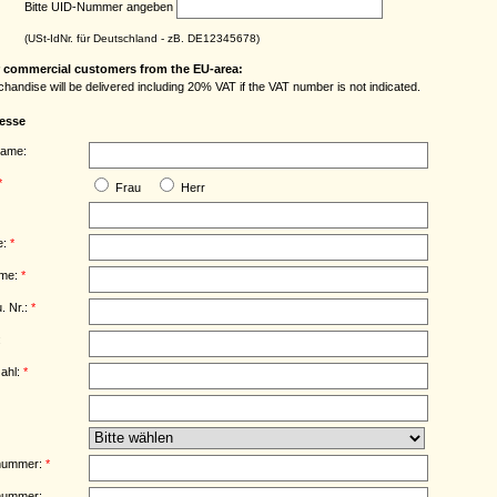
Bitte UID-Nummer angeben
(USt-IdNr. für Deutschland - zB. DE12345678)
r commercial customers from the EU-area:
handise will be delivered including 20% VAT if the VAT number is not indicated.
resse
name:
*
Frau
Herr
e:
*
me:
*
. Nr.:
*
:
zahl:
*
nnummer:
*
nummer: