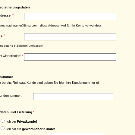
egistrierungsdaten
Adresse:
*
ame.nachname@firma.com - diese Adresse wird für Ihr Konto verwendet)
rt:
*
indestens 8 Zeichen umfassen)
t wiederholen:
*
nummer
 bereits Reinsaat Kunde sind geben Sie hier Ihre Kundennummer ein.
Kundennummer:
aten und Lieferung
*
Ich bin
Privatkunde!
Ich bin ein
gewerblicher Kunde!