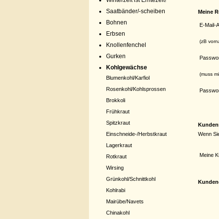
Winterzeit ist Erntezeit!
Saatbänder/-scheiben
Meine R
Bohnen
E-Mail-
Erbsen
(zB vorn
Knollenfenchel
Gurken
Passwo
Kohlgewächse
(muss m
Blumenkohl/Karfiol
Rosenkohl/Kohlsprossen
Passwor
Brokkoli
Frühkraut
Spitzkraut
Kunden
Wenn Sie
Einschneide-/Herbstkraut
Lagerkraut
Meine 
Rotkraut
Wirsing
Grünkohl/Schnittkohl
Kundend
Kohlrabi
Mairübe/Navets
Chinakohl