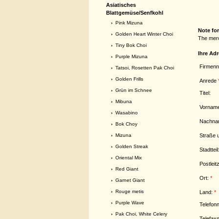
Asiatisches
Blattgemüse/Senfkohl
›
Pink Mizuna
Note fo
›
Golden Heart Winter Choi
The merc
›
Tiny Bok Choi
Ihre Ad
›
Purple Mizuna
Firmen
›
Tatsoi, Rosetten Pak Choi
›
Golden Frills
Anrede
›
Grün im Schnee
Titel:
›
Mibuna
Vornam
›
Wasabino
Nachna
›
Bok Choy
Straße u
›
Mizuna
›
Golden Streak
Stadtteil
›
Oriental Mix
Postleit
›
Red Giant
Ort:
*
›
Garnet Giant
›
Rouge metis
Land:
*
›
Purple Wave
Telefo
›
Pak Choi, White Celery
Telefax