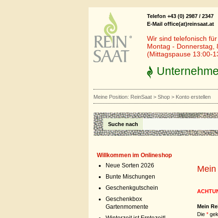
Telefon +43 (0) 2987 / 2347
E-Mail office(at)reinsaat.at
Wir sind telefonisch fü
Montag - Donnerstag, 
(Mittagspause 13:00-1
Unternehm
Meine Position:
ReinSaat
>
Shop
>
Konto erstellen
Suche nach
Willkommen im Onlineshop
Neue Sorten 2026
Mein
Bunte Mischungen
Geschenkgutschein
ACHTU
Geschenkbox
Gartenmomente
Mein Re
Die
*
gek