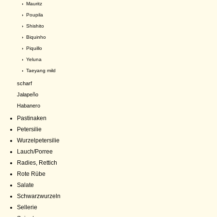
›
Mauritz
›
Poupila
›
Shishito
›
Biquinho
›
Piquillo
›
Yeluna
›
Taeyang mild
scharf
Jalapeño
Habanero
Pastinaken
Petersilie
Wurzelpetersilie
Lauch/Porree
Radies, Rettich
Rote Rübe
Salate
Schwarzwurzeln
Sellerie