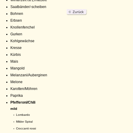
Winterzeit ist Erntezeit!
Saatbänder/-scheiben
Bohnen
Erbsen
Knollenfenchel
Gurken
Kohlgewächse
Kresse
Kürbis
Mais
Mangold
Melanzani/Auberginen
Melone
Karotten/Möhren
Paprika
Pfefferoni/Chili
mild
›
Lombardo
›
Milder Spiral
›
Croccanti rossi