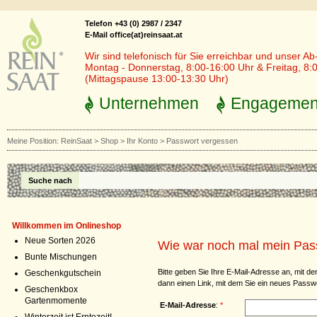
Telefon +43 (0) 2987 / 2347
E-Mail office(at)reinsaat.at
Wir sind telefonisch für Sie erreichbar und unser Ab
Montag - Donnerstag, 8:00-16:00 Uhr & Freitag, 8:
(Mittagspause 13:00-13:30 Uhr)
Unternehmen
Engagemen
Meine Position:
ReinSaat
>
Shop
>
Ihr Konto
>
Passwort vergessen
Suche nach
Willkommen im Onlineshop
Neue Sorten 2026
Wie war noch mal mein Pas
Bunte Mischungen
Bitte geben Sie Ihre E-Mail-Adresse an, mit der
Geschenkgutschein
dann einen Link, mit dem Sie ein neues Passw
Geschenkbox
Gartenmomente
E-Mail-Adresse
:
*