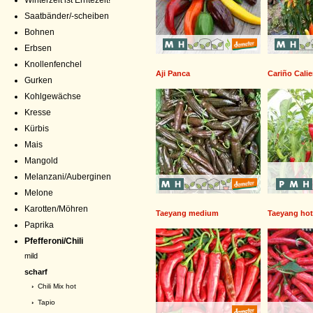
Winterzeit ist Erntezeit!
Saatbänder/-scheiben
Bohnen
Erbsen
Knollenfenchel
Aji Panca
Cariño Calie
Gurken
Kohlgewächse
Kresse
Kürbis
Mais
Mangold
Melanzani/Auberginen
Melone
Karotten/Möhren
Taeyang medium
Taeyang hot
Paprika
Pfefferoni/Chili
mild
scharf
›
Chili Mix hot
›
Tapio