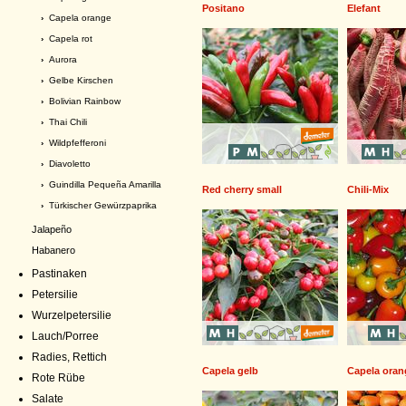
Positano
Elefant
›
Capela orange
›
Capela rot
›
Aurora
›
Gelbe Kirschen
›
Bolivian Rainbow
›
Thai Chili
›
Wildpfefferoni
›
Diavoletto
›
Guindilla Pequeña Amarilla
Red cherry small
Chili-Mix
›
Türkischer Gewürzpaprika
Jalapeño
Habanero
Pastinaken
Petersilie
Wurzelpetersilie
Lauch/Porree
Radies, Rettich
Capela gelb
Capela oran
Rote Rübe
Salate