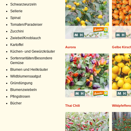
Schwarzwurzeln
Sellerie
Spinat
Tomaten/Paradeiser
Zucchini
Zwiebel/Knoblauch
Kartoffel
Aurora
Gelbe Kirsc
Küchen- und Gewürzkräuter
Sortenraritäten/Besondere
Gemüse
Blumen und Heilkräuter
Wildblumensaatgut
Gründüngung
Blumenzwiebeln
Pfingstrosen
Bücher
Thai Chili
Wildpfeffero