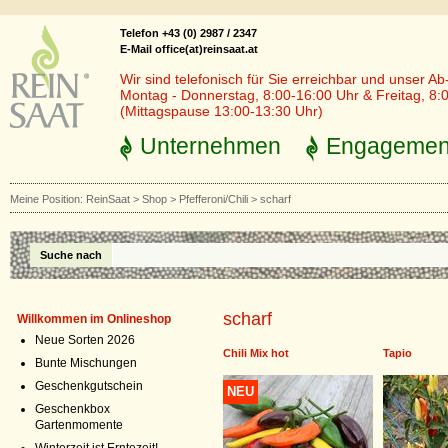
Telefon +43 (0) 2987 / 2347
E-Mail office(at)reinsaat.at
Wir sind telefonisch für Sie erreichbar und unser Ab
Montag - Donnerstag, 8:00-16:00 Uhr & Freitag, 8:
(Mittagspause 13:00-13:30 Uhr)
Unternehmen
Engagemen
Meine Position:
ReinSaat
>
Shop
>
Pfefferoni/Chili
>
scharf
Suche nach
scharf
Willkommen im Onlineshop
Neue Sorten 2026
Chili Mix hot
Tapio
Bunte Mischungen
Geschenkgutschein
NEU
Geschenkbox
Gartenmomente