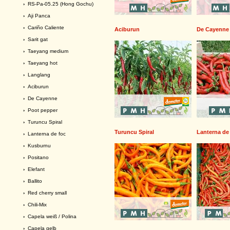
›
RS-Pa-05.25 (Hong Gochu)
›
Aji Panca
›
Cariño Caliente
Aciburun
De Cayenne
›
Sarit gat
›
Taeyang medium
›
Taeyang hot
›
Langlang
›
Aciburun
›
De Cayenne
›
Poot pepper
›
Turuncu Spiral
Turuncu Spiral
Lanterna de
›
Lanterna de foc
›
Kusburnu
›
Positano
›
Elefant
›
Ballito
›
Red cherry small
›
Chili-Mix
›
Capela weiß / Polina
›
Capela gelb