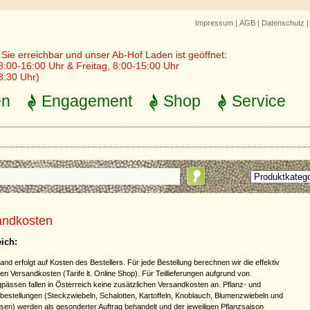
Impressum
|
AGB
|
Datenschutz
r Sie erreichbar und unser Ab-Hof Laden ist geöffnet:
8:00-16:00 Uhr & Freitag, 8:00-15:00 Uhr
3:30 Uhr)
en
Engagement
Shop
Service
andkosten
eich:
nd erfolgt auf Kosten des Bestellers. Für jede Bestellung berechnen wir die effektiv
en Versandkosten (Tarife lt. Online Shop). Für Teillieferungen aufgrund von
pässen fallen in Österreich keine zusätzlichen Versandkosten an. Pflanz- und
bestellungen (Steckzwiebeln, Schalotten, Kartoffeln, Knoblauch, Blumenzwiebeln und
osen) werden als gesonderter Auftrag behandelt und der jeweiligen Pflanzsaison