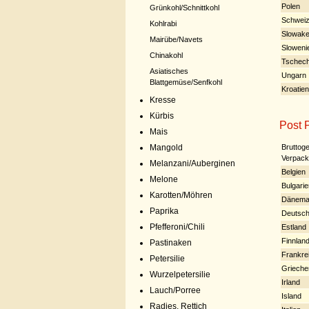
Polen
Grünkohl/Schnittkohl
Schwei
Kohlrabi
Slowake
Mairübe/Navets
Sloweni
Chinakohl
Tschech
Asiatisches
Ungarn
Blattgemüse/Senfkohl
Kroatien
Kresse
Kürbis
Post 
Mais
Bruttoge
Mangold
Verpack
Melanzani/Auberginen
Belgien
Melone
Bulgarie
Karotten/Möhren
Dänema
Paprika
Deutsch
Pfefferoni/Chili
Estland
Finnlan
Pastinaken
Frankre
Petersilie
Grieche
Wurzelpetersilie
Irland
Lauch/Porree
Island
Radies, Rettich