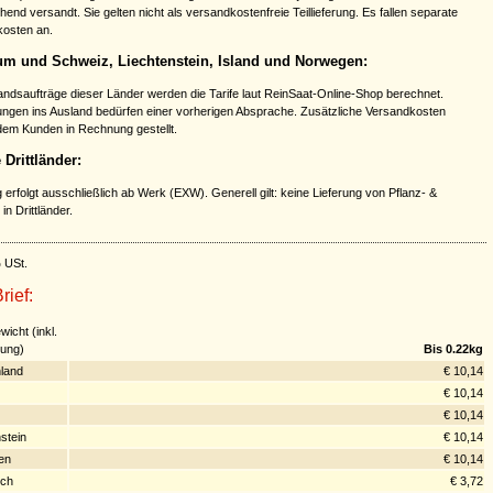
hend versandt. Sie gelten nicht als versandkostenfreie Teillieferung. Es fallen separate
osten an.
m und Schweiz, Liechtenstein, Island und Norwegen:
andsaufträge dieser Länder werden die Tarife laut ReinSaat-Online-Shop berechnet.
erungen ins Ausland bedürfen einer vorherigen Absprache. Zusätzliche Versandkosten
em Kunden in Rechnung gestellt.
Drittländer:
g erfolgt ausschließlich ab Werk (EXW). Generell gilt: keine Lieferung von Pflanz- &
in Drittländer.
% USt.
rief:
wicht (inkl.
ung)
Bis 0.22kg
land
€ 10,14
€ 10,14
€ 10,14
stein
€ 10,14
en
€ 10,14
ich
€ 3,72