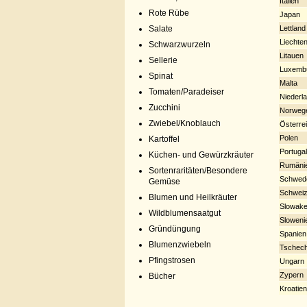
Italien
Rote Rübe
Japan
Lettland
Salate
Liechten
Schwarzwurzeln
Litauen
Sellerie
Luxemb
Spinat
Malta
Tomaten/Paradeiser
Niederl
Zucchini
Norweg
Zwiebel/Knoblauch
Österre
Polen
Kartoffel
Portugal
Küchen- und Gewürzkräuter
Rumäni
Sortenraritäten/Besondere
Schwed
Gemüse
Schwei
Blumen und Heilkräuter
Slowake
Wildblumensaatgut
Sloweni
Gründüngung
Spanien
Blumenzwiebeln
Tschech
Pfingstrosen
Ungarn
Zypern
Bücher
Kroatien