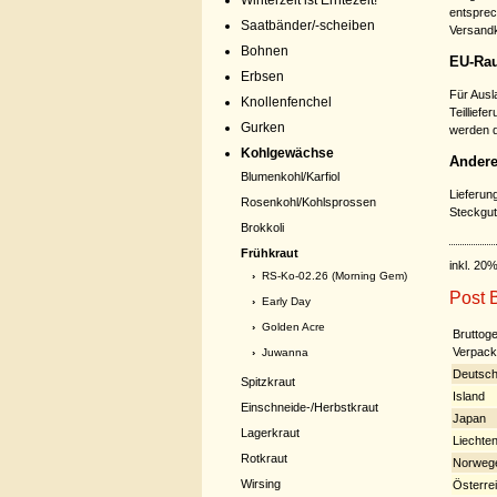
Winterzeit ist Erntezeit!
entsprec
Saatbänder/-scheiben
Versandk
Bohnen
EU-Rau
Erbsen
Für Ausl
Knollenfenchel
Teillief
Gurken
werden d
Kohlgewächse
Andere 
Blumenkohl/Karfiol
Lieferun
Rosenkohl/Kohlsprossen
Steckgut 
Brokkoli
Frühkraut
inkl. 20
›
RS-Ko-02.26 (Morning Gem)
Post B
›
Early Day
›
Golden Acre
Bruttoge
Verpack
›
Juwanna
Deutsch
Spitzkraut
Island
Einschneide-/Herbstkraut
Japan
Lagerkraut
Liechten
Rotkraut
Norweg
Wirsing
Österre