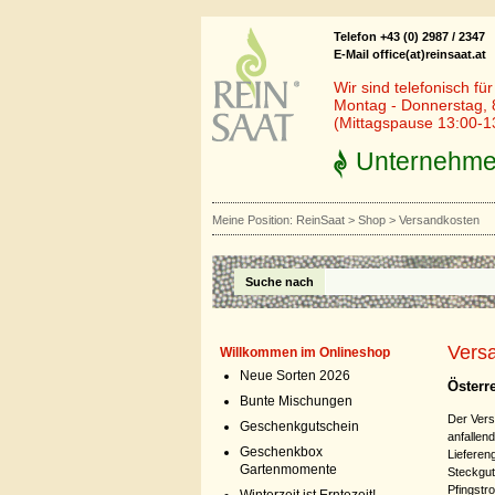
Telefon +43 (0) 2987 / 2347
E-Mail office(at)reinsaat.at
Wir sind telefonisch fü
Montag - Donnerstag, 
(Mittagspause 13:00-1
Unternehm
Meine Position:
ReinSaat
>
Shop
>
Versandkosten
Suche nach
Vers
Willkommen im Onlineshop
Neue Sorten 2026
Österr
Bunte Mischungen
Der Versa
Geschenkgutschein
anfallend
Geschenkbox
Liefereng
Gartenmomente
Steckgut
Pfingstr