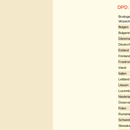
DPD:
Bruttoge
Verpack
Belgien
Bulgarie
Dänema
Deutsch
Estland
Finnlan
Frankre
Irland
Italien
Lettland
Litauen
Luxemb
Niederl
Österre
Polen
Rumäni
Schwed
Slowake