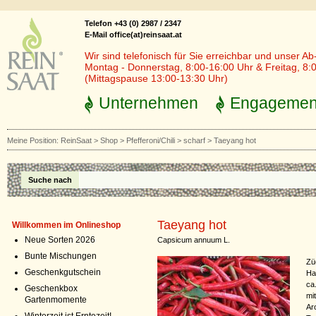
Telefon +43 (0) 2987 / 2347
E-Mail office(at)reinsaat.at
Wir sind telefonisch für Sie erreichbar und unser Ab
Montag - Donnerstag, 8:00-16:00 Uhr & Freitag, 8:
(Mittagspause 13:00-13:30 Uhr)
Unternehmen
Engagemen
Meine Position:
ReinSaat
>
Shop
>
Pfefferoni/Chili
>
scharf
>
Taeyang hot
Suche nach
Taeyang hot
Willkommen im Onlineshop
Neue Sorten 2026
Capsicum annuum L.
Bunte Mischungen
Zü
Geschenkgutschein
Ha
ca
Geschenkbox
mit
Gartenmomente
Ar