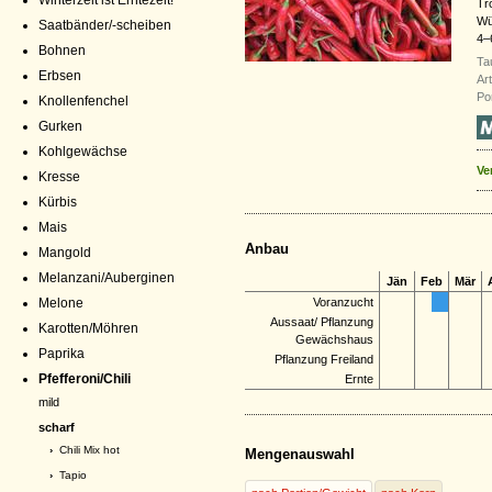
Winterzeit ist Erntezeit!
Tr
Wü
Saatbänder/-scheiben
4–
Bohnen
Ta
Erbsen
Ar
Po
Knollenfenchel
Gurken
Kohlgewächse
Ve
Kresse
Kürbis
Mais
Anbau
Mangold
Melanzani/Auberginen
Jän
Feb
Mär
Melone
Voranzucht
Aussaat/ Pflanzung
Karotten/Möhren
Gewächshaus
Paprika
Pflanzung Freiland
Pfefferoni/Chili
Ernte
mild
scharf
›
Chili Mix hot
Mengenauswahl
›
Tapio