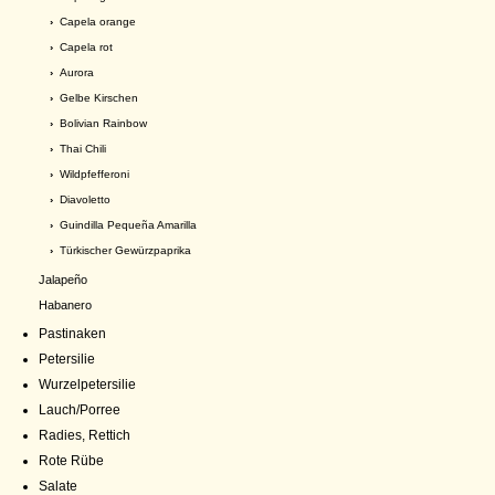
›
Capela orange
›
Capela rot
›
Aurora
›
Gelbe Kirschen
›
Bolivian Rainbow
›
Thai Chili
›
Wildpfefferoni
›
Diavoletto
›
Guindilla Pequeña Amarilla
›
Türkischer Gewürzpaprika
Jalapeño
Habanero
Pastinaken
Petersilie
Wurzelpetersilie
Lauch/Porree
Radies, Rettich
Rote Rübe
Salate