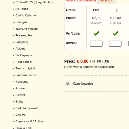
nach Portion/Gewicht
nach Korn
›
RS-Pa-05.25 (Hong Gochu)
›
Aji Panca
Größe
Port.
1 g
›
Cariño Caliente
Preis/€
€ 3,75
€ 13,00
›
Sarit gat
3,32 nto
11,50 nto
›
Taeyang medium
Verfügbar
› Taeyang hot
›
Langlang
Anzahl
›
Aciburun
›
De Cayenne
Preis:
€ 0,00
inkl. 13% USt
›
Poot pepper
(Preis wird automatisch aktualisiert)
›
Turuncu Spiral
›
Lanterna de foc
›
Kusburnu
Kulturhinweise
›
Positano
›
Elefant
›
Ballito
›
Red cherry small
›
Chili-Mix
›
Capela weiß / Polina
›
Capela gelb