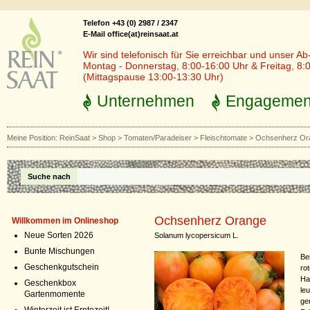
Telefon +43 (0) 2987 / 2347
E-Mail office(at)reinsaat.at
Wir sind telefonisch für Sie erreichbar und unser Ab
Montag - Donnerstag, 8:00-16:00 Uhr & Freitag, 8:
(Mittagspause 13:00-13:30 Uhr)
Unternehmen
Engagemen
Meine Position:
ReinSaat
>
Shop
>
Tomaten/Paradeiser
>
Fleischtomate
>
Ochsenherz Or
Suche nach
Ochsenherz Orange
Willkommen im Onlineshop
Neue Sorten 2026
Solanum lycopersicum L.
Bunte Mischungen
Be
Geschenkgutschein
ro
Ha
Geschenkbox
le
Gartenmomente
ge