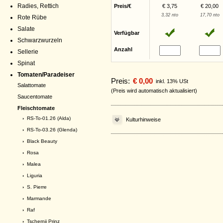
Radies, Rettich
Preis/€
€ 3,75
€ 20,00
3,32 nto
17,70 nto
Rote Rübe
Salate
Verfügbar
Schwarzwurzeln
Anzahl
Sellerie
Spinat
Tomaten/Paradeiser
Preis:
€ 0,00
inkl. 13% USt
Salattomate
(Preis wird automatisch aktualisiert)
Saucentomate
Fleischtomate
›
RS-To-01.26 (Alda)
Kulturhinweise
›
RS-To-03.26 (Glenda)
›
Black Beauty
›
Rosa
›
Malea
›
Liguria
›
S. Pierre
›
Marmande
›
Raf
›
Tschernij Prinz