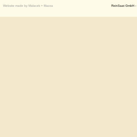
Website made by Malacek + Mazza
ReinSaat GmbH - 