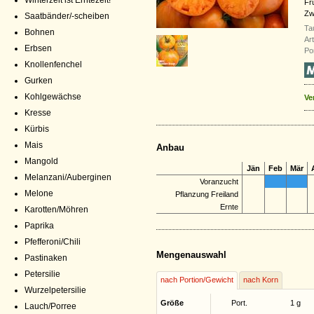
Winterzeit ist Erntezeit!
Fr
Zw
Saatbänder/-scheiben
Ta
Bohnen
Ar
Erbsen
Po
Knollenfenchel
Gurken
Kohlgewächse
Ve
Kresse
Kürbis
Mais
Anbau
Mangold
Jän
Feb
Mär
Melanzani/Auberginen
Voranzucht
Melone
Pflanzung Freiland
Ernte
Karotten/Möhren
Paprika
Pfefferoni/Chili
Mengenauswahl
Pastinaken
Petersilie
nach Portion/Gewicht
nach Korn
Wurzelpetersilie
Größe
Port.
1 g
Lauch/Porree