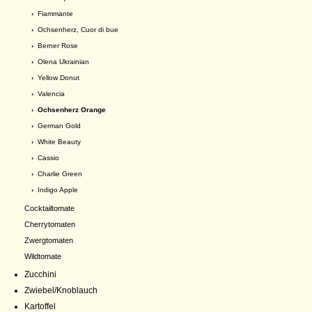
›
Fiammante
›
Ochsenherz, Cuor di bue
›
Berner Rose
›
Olena Ukrainian
›
Yellow Donut
›
Valencia
› Ochsenherz Orange
›
German Gold
›
White Beauty
›
Cassio
›
Charlie Green
›
Indigo Apple
Cocktailtomate
Cherrytomaten
Zwergtomaten
Wildtomate
Zucchini
Zwiebel/Knoblauch
Kartoffel