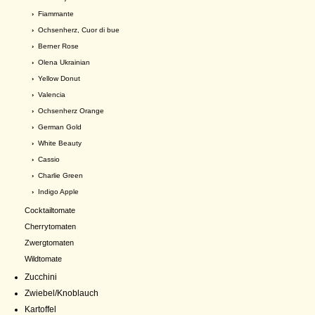
›
Fiammante
›
Ochsenherz, Cuor di bue
›
Berner Rose
›
Olena Ukrainian
›
Yellow Donut
›
Valencia
›
Ochsenherz Orange
›
German Gold
›
White Beauty
›
Cassio
›
Charlie Green
›
Indigo Apple
Cocktailtomate
Cherrytomaten
Zwergtomaten
Wildtomate
Zucchini
Zwiebel/Knoblauch
Kartoffel