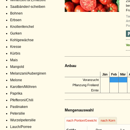
Winterzeit ist Erntezeit!
Zu
be
Saatbänder/-scheiben
Fr
Bohnen
Ta
Erbsen
Ar
Po
Knollenfenchel
Gurken
Kohlgewächse
Ve
Kresse
Kürbis
Mais
Anbau
Mangold
Melanzani/Auberginen
Jän
Feb
Mär
Melone
Voranzucht
Pflanzung Freiland
Karotten/Möhren
Ernte
Paprika
Pfefferoni/Chili
Pastinaken
Mengenauswahl
Petersilie
Wurzelpetersilie
nach Portion/Gewicht
nach Korn
Lauch/Porree