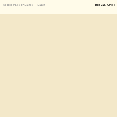
Website made by Malacek + Mazza
ReinSaat GmbH - 