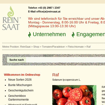
Telefon +43 (0) 2987 / 2347
E-Mail office(at)reinsaat.at
Wir sind telefonisch für Sie erreichbar und unser Ab
Montag - Donnerstag, 8:00-16:00 Uhr & Freitag, 8:
(Mittagspause 13:00-13:30 Uhr)
Unternehmen
Engagemen
Meine Position:
ReinSaat
>
Shop
>
Tomaten/Paradeiser
>
Fleischtomate
>
Raf
Suche nach
Raf
Willkommen im Onlineshop
Neue Sorten 2026
Solanum lycopersicum L.
Bunte Mischungen
RA
Geschenkgutschein
ge
mi
Geschenkbox
fl
Gartenmomente
Wü