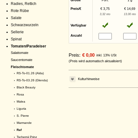
Größe
Port.
1 g
Radies, Rettich
Preis/€
€ 3,75
€ 14,69
Rote Rübe
3,32 nto
13,00 nto
Salate
Schwarzwurzeln
Verfügbar
Sellerie
Anzahl
Spinat
Tomaten/Paradeiser
Salattomate
Preis:
€ 0,00
inkl. 13% USt
Saucentomate
(Preis wird automatisch aktualisiert)
Fleischtomate
›
RS-To-01.26 (Alda)
Kulturhinweise
›
RS-To-03.26 (Glenda)
›
Black Beauty
›
Rosa
›
Malea
›
Liguria
›
S. Pierre
›
Marmande
› Raf
›
Tschernij Prinz