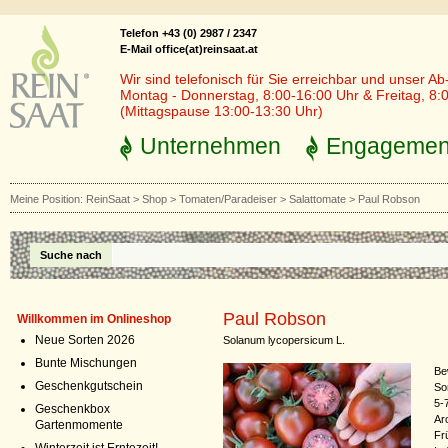
Telefon +43 (0) 2987 / 2347
E-Mail office(at)reinsaat.at
Wir sind telefonisch für Sie erreichbar und unser Ab
Montag - Donnerstag, 8:00-16:00 Uhr & Freitag, 8:
(Mittagspause 13:00-13:30 Uhr)
Unternehmen
Engagemen
Meine Position:
ReinSaat
>
Shop
>
Tomaten/Paradeiser
>
Salattomate
>
Paul Robson
Suche nach
Paul Robson
Willkommen im Onlineshop
Neue Sorten 2026
Solanum lycopersicum L.
Bunte Mischungen
Be
Geschenkgutschein
So
5-
Geschenkbox
Aro
Gartenmomente
Fr