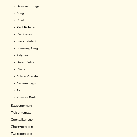
›
Goldene Königin
›
Auriga
›
Revilla
› Paul Robson
›
Red Cavern
›
Black Trifele 2
›
Shimmeig Creg
›
Kalypso
›
Green Zebra
›
Citrina
›
Bolstar Granda
›
Banana Legs
›
Jani
›
Kremser Perle
Saucentomate
Fleischtomate
Cocktailtomate
Cherrytomaten
Zwergtomaten