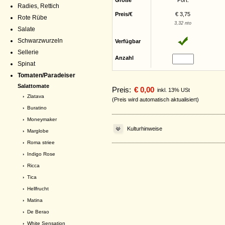
Größe
Port.
Radies, Rettich
Preis/€
€ 3,75
Rote Rübe
3,32 nto
Salate
Schwarzwurzeln
Verfügbar
Sellerie
Anzahl
Spinat
Tomaten/Paradeiser
Salattomate
Preis:
€ 0,00
inkl. 13% USt
›
Zlatava
(Preis wird automatisch aktualisiert)
›
Buratino
›
Moneymaker
Kulturhinweise
›
Marglobe
›
Roma striee
›
Indigo Rose
›
Ricca
›
Tica
›
Hellfrucht
›
Matina
›
De Berao
›
White Sensation