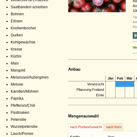
Winterzeit ist Erntezeit!
In
An
Saatbänder/-scheiben
10
Bohnen
Ta
Erbsen
Ar
Po
Knollenfenchel
Gurken
Kohlgewächse
Ve
Kresse
Kürbis
Mais
Anbau
Mangold
Melanzani/Auberginen
Jän
Feb
Mär
Melone
Voranzucht
Pflanzung Freiland
Karotten/Möhren
Ernte
Paprika
Pfefferoni/Chili
Pastinaken
Mengenauswahl
Petersilie
Wurzelpetersilie
nach Portion/Gewicht
nach Korn
Lauch/Porree