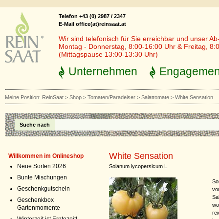
Telefon +43 (0) 2987 / 2347
E-Mail office(at)reinsaat.at
Wir sind telefonisch für Sie erreichbar und unser Ab
Montag - Donnerstag, 8:00-16:00 Uhr & Freitag, 8:
(Mittagspause 13:00-13:30 Uhr)
Unternehmen
Engagemen
Meine Position:
ReinSaat
>
Shop
>
Tomaten/Paradeiser
>
Salattomate
>
White Sensation
Suche nach
White Sensation
Willkommen im Onlineshop
Neue Sorten 2026
Solanum lycopersicum L.
Bunte Mischungen
So
Geschenkgutschein
vo
Sa
Geschenkbox
wo
Gartenmomente
re