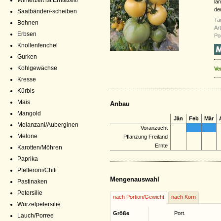
Winterzeit ist Erntezeit!
la
de
Saatbänder/-scheiben
Ta
Bohnen
Ar
Erbsen
Po
Knollenfenchel
Gurken
Kohlgewächse
Ve
Kresse
Kürbis
Mais
Anbau
Mangold
Jän
Feb
Mär
Melanzani/Auberginen
Voranzucht
Melone
Pflanzung Freiland
Ernte
Karotten/Möhren
Paprika
Pfefferoni/Chili
Mengenauswahl
Pastinaken
Petersilie
nach Portion/Gewicht
nach Korn
Wurzelpetersilie
Größe
Port.
Lauch/Porree