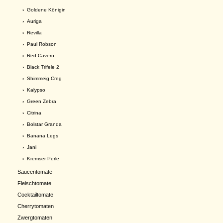
›
Goldene Königin
›
Auriga
›
Revilla
›
Paul Robson
›
Red Cavern
›
Black Trifele 2
›
Shimmeig Creg
›
Kalypso
›
Green Zebra
›
Citrina
›
Bolstar Granda
›
Banana Legs
›
Jani
›
Kremser Perle
Saucentomate
Fleischtomate
Cocktailtomate
Cherrytomaten
Zwergtomaten