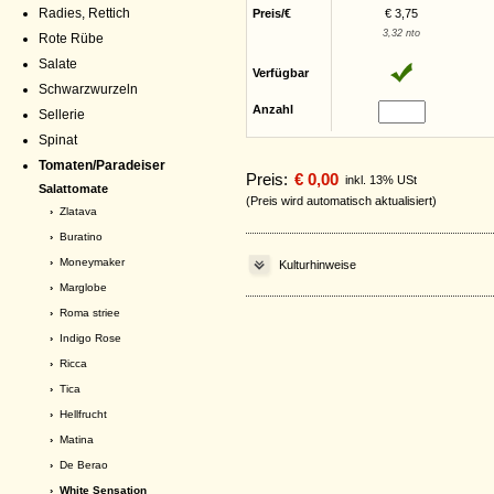
Radies, Rettich
Preis/€
€ 3,75
3,32 nto
Rote Rübe
Salate
Verfügbar
Schwarzwurzeln
Anzahl
Sellerie
Spinat
Tomaten/Paradeiser
Preis:
€ 0,00
inkl. 13% USt
Salattomate
(Preis wird automatisch aktualisiert)
›
Zlatava
›
Buratino
›
Moneymaker
Kulturhinweise
›
Marglobe
›
Roma striee
›
Indigo Rose
›
Ricca
›
Tica
›
Hellfrucht
›
Matina
›
De Berao
› White Sensation