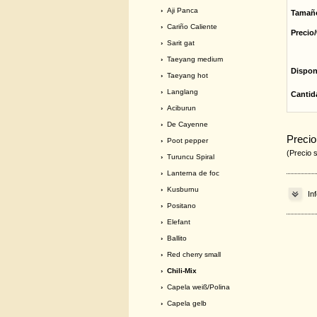
›
Aji Panca
Tamañ
›
Cariño Caliente
Precio/
›
Sarit gat
›
Taeyang medium
Dispon
›
Taeyang hot
›
Langlang
Cantid
›
Aciburun
›
De Cayenne
Precio
›
Poot pepper
(Precio 
›
Turuncu Spiral
›
Lanterna de foc
›
Kusburnu
In
›
Positano
›
Elefant
›
Ballito
›
Red cherry small
› Chili-Mix
›
Capela weiß/Polina
›
Capela gelb