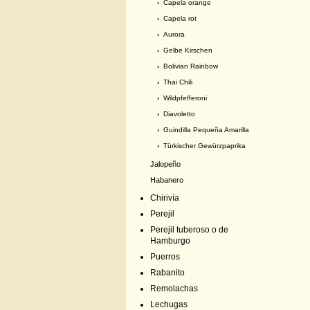
›
Capela orange
›
Capela rot
›
Aurora
›
Gelbe Kirschen
›
Bolivian Rainbow
›
Thai Chili
›
Wildpfefferoni
›
Diavoletto
›
Guindilla Pequeña Amarilla
›
Türkischer Gewürzpaprika
Jalopeño
Habanero
Chirivía
Perejil
Perejil tuberoso o de
Hamburgo
Puerros
Rabanito
Remolachas
Lechugas