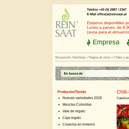
Telefon +43 (0) 2987 / 2347
E-Mail office(at)reinsaat.at
Estamos disponibles por
Lunes a jueves, de 8:0
(ausa para el almuerzo
Empresa
Mi posición:
ReinSaat
>
Página de inicio
>
Chiles y gu
En busca de
Chili
Productos/Tienda
Nuevas variedades 2026
Capsicum
Mezclas Coloridas
Vale de regalo
Caja regalo
Cosecha en invierno