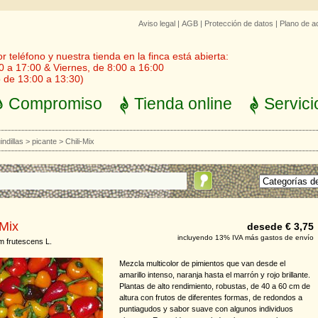
Aviso legal
|
AGB
|
Protección de datos
|
Plano de a
 teléfono y nuestra tienda en la finca está abierta:
0 a 17:00 & Viernes, de 8:00 a 16:00
 de 13:00 a 13:30)
Compromiso
Tienda online
Servici
indillas
>
picante
>
Chili-Mix
-Mix
desede € 3,75
incluyendo 13% IVA más gastos de envío
 frutescens L.
Mezcla multicolor de pimientos que van desde el
amarillo intenso, naranja hasta el marrón y rojo brillante.
Plantas de alto rendimiento, robustas, de 40 a 60 cm de
altura con frutos de diferentes formas, de redondos a
puntiagudos y sabor suave con algunos individuos