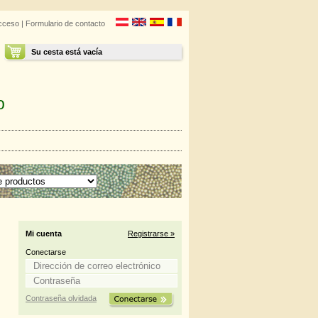
cceso
|
Formulario de contacto
Su cesta está vacía
o
Mi cuenta
Registrarse »
Conectarse
Contraseña olvidada