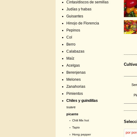
Cintas/discos de semillas
Judías y habas
Guisantes
Hinojo de Florencia
Pepinos
Col
Berro
Calabazas
Maíz
Cultiv
Acelgas
Berenjenas
Melones
Sem
Zanahorias
Pimientos
Pl
Chiles y guindillas
suave
picante
›
Chili Mix hot
Selecc
›
Tapio
por por
›
Hong pepper