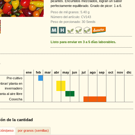
picantes. Encurtidos mezclados, logran un sabor
perfectamente equilibrado. Grado de picor: 1 a 6.
Peso de mil granos: 5.40 g
Número del artículo: CV143
Peso de porcionado: 30 Seeds
Listo para enviar en 3 a 5 días laborables.
o
ene
feb
mar
abr
may
jun
jul
ago
sep
oct
nov
dic
Pre-cultivo
brar/ planta en
invernadero
anta al aire libre
Cosecha
ión de la cantidad
ción/peso
por granos (semillas)