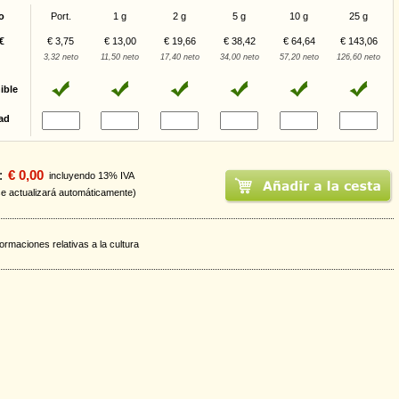
o
Port.
1 g
2 g
5 g
10 g
25 g
€
€ 3,75
€ 13,00
€ 19,66
€ 38,42
€ 64,64
€ 143,06
3,32 neto
11,50 neto
17,40 neto
34,00 neto
57,20 neto
126,60 neto
ible
ad
:
€ 0,00
incluyendo 13% IVA
se actualizará automáticamente)
formaciones relativas a la cultura