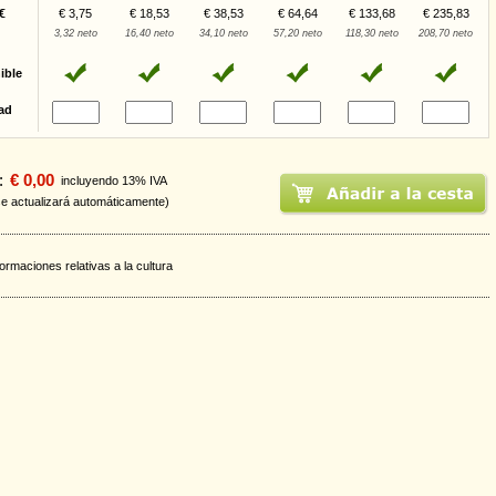
€
€ 3,75
€ 18,53
€ 38,53
€ 64,64
€ 133,68
€ 235,83
3,32 neto
16,40 neto
34,10 neto
57,20 neto
118,30 neto
208,70 neto
ible
ad
:
€ 0,00
incluyendo 13% IVA
se actualizará automáticamente)
formaciones relativas a la cultura