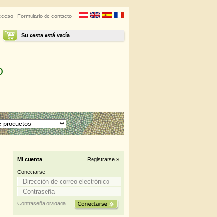
cceso
|
Formulario de contacto
Su cesta está vacía
o
Mi cuenta
Registrarse »
Conectarse
Contraseña olvidada