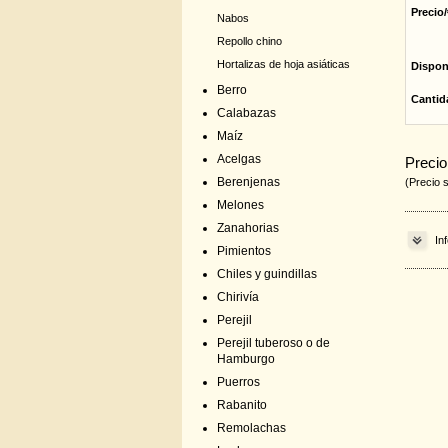
Precio/
Nabos
Repollo chino
Hortalizas de hoja asiáticas
Dispon
Berro
Cantid
Calabazas
Maíz
Acelgas
Precio
Berenjenas
(Precio 
Melones
Zanahorias
In
Pimientos
Chiles y guindillas
Chirivía
Perejil
Perejil tuberoso o de
Hamburgo
Puerros
Rabanito
Remolachas