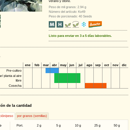
verano y otoño.
Peso de mil granos: 2.94 g
Número del artículo: Ko49
Peso de porcionado: 40 Seeds
Listo para enviar en 3 a 5 días laborables.
o
ene
feb
mar
abr
may
jun
jul
ago
sep
oct
nov
dic
Pre-cultivo
/ planta al aire
libre
Cosecha
ión de la cantidad
ción/peso
por granos (semillas)
o
Port.
2 g
5 g
10 g
25 g
50 g