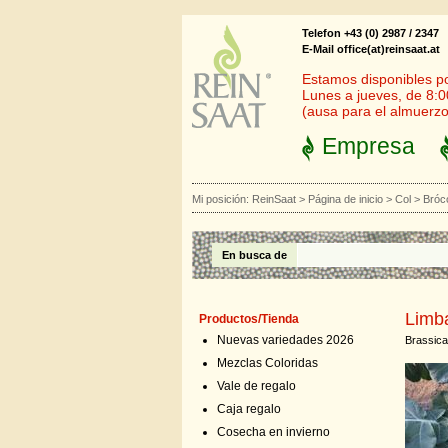
Telefon +43 (0) 2987 / 2347
E-Mail office(at)reinsaat.at
Estamos disponibles por
Lunes a jueves, de 8:0
(ausa para el almuerzo
Empresa
Mi posición:
ReinSaat
>
Página de inicio
>
Col
>
Bróco
En busca de
Limb
Productos/Tienda
Nuevas variedades 2026
Brassica 
Mezclas Coloridas
Vale de regalo
Caja regalo
Cosecha en invierno