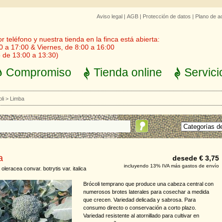
Aviso legal
|
AGB
|
Protección de datos
|
Plano de a
 teléfono y nuestra tienda en la finca está abierta:
0 a 17:00 & Viernes, de 8:00 a 16:00
 de 13:00 a 13:30)
Compromiso
Tienda online
Servici
li
>
Limba
a
desede € 3,75
incluyendo 13% IVA más gastos de envío
oleracea convar. botrytis var. italica
Brócoli temprano que produce una cabeza central con
numerosos brotes laterales para cosechar a medida
que crecen. Variedad delicada y sabrosa. Para
consumo directo o conservación a corto plazo.
Variedad resistente al atornillado para cultivar en