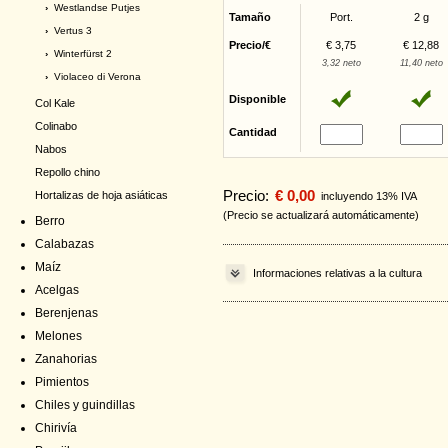
›
Westlandse Putjes
Tamaño
Port.
2 g
›
Vertus 3
Precio/€
€ 3,75
€ 12,88
›
Winterfürst 2
3,32 neto
11,40 neto
›
Violaceo di Verona
Disponible
Col Kale
Colinabo
Cantidad
Nabos
Repollo chino
Precio:
€ 0,00
Hortalizas de hoja asiáticas
incluyendo 13% IVA
(Precio se actualizará automáticamente)
Berro
Calabazas
Maíz
Informaciones relativas a la cultura
Acelgas
Berenjenas
Melones
Zanahorias
Pimientos
Chiles y guindillas
Chirivía