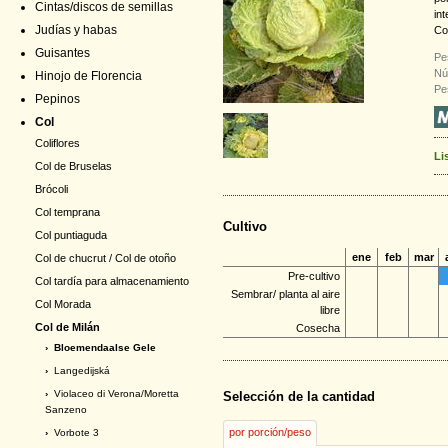
Cintas/discos de semillas
int
Judías y habas
Co
Guisantes
Pe
Nú
Hinojo de Florencia
Pe
Pepinos
Col
Coliflores
Li
Col de Bruselas
Brócoli
Col temprana
Cultivo
Col puntiaguda
ene
feb
mar
Col de chucrut / Col de otoño
Pre-cultivo
Col tardía para almacenamiento
Sembrar/ planta al aire
Col Morada
libre
Col de Milán
Cosecha
› Bloemendaalse Gele
›
Langedijská
›
Violaceo di Verona/Moretta
Selección de la cantidad
Sanzeno
por porción/peso
›
Vorbote 3