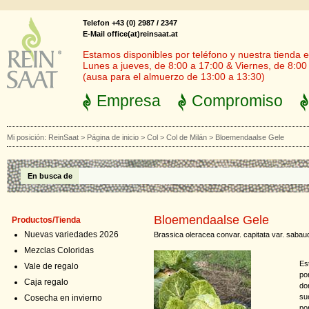
Telefon +43 (0) 2987 / 2347
E-Mail office(at)reinsaat.at
Estamos disponibles por teléfono y nuestra tienda en
Lunes a jueves, de 8:00 a 17:00 & Viernes, de 8:00
(ausa para el almuerzo de 13:00 a 13:30)
Empresa
Compromiso
Mi posición:
ReinSaat
>
Página de inicio
>
Col
>
Col de Milán
>
Bloemendaalse Gele
En busca de
Bloemendaalse Gele
Productos/Tienda
Nuevas variedades 2026
Brassica oleracea convar. capitata var. sabau
Mezclas Coloridas
Es
Vale de regalo
po
Caja regalo
do
su
Cosecha en invierno
po