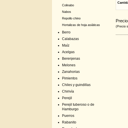
Cantid
Colinabo
Nabos
Repollo chino
Precio
Hortalizas de hoja asiáticas
(Precio 
Berro
Calabazas
Maíz
Acelgas
Berenjenas
Melones
Zanahorias
Pimientos
Chiles y guindillas
Chirivía
Perejil
Perejil tuberoso o de
Hamburgo
Puerros
Rabanito