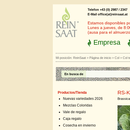
Telefon +43 (0) 2987 / 2347
E-Mail office(at)reinsaat.at
Estamos disponibles por
Lunes a jueves, de 8:0
(ausa para el almuerzo
Empresa
Mi posición:
ReinSaat
>
Página de inicio
>
Col
>
Col 
En busca de
RS-K
Productos/Tienda
Nuevas variedades 2026
Brassica
Mezclas Coloridas
Vale de regalo
Caja regalo
Cosecha en invierno