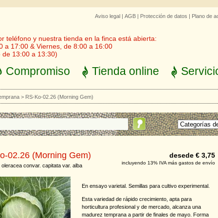
Aviso legal
|
AGB
|
Protección de datos
|
Plano de a
 teléfono y nuestra tienda en la finca está abierta:
0 a 17:00 & Viernes, de 8:00 a 16:00
 de 13:00 a 13:30)
Compromiso
Tienda online
Servici
temprana
>
RS-Ko-02.26 (Morning Gem)
o-02.26 (Morning Gem)
desede € 3,75
incluyendo 13% IVA más gastos de envío
 oleracea convar. capitata var. alba
En ensayo varietal. Semillas para cultivo experimental.
Esta variedad de rápido crecimiento, apta para
horticultura profesional y de mercado, alcanza una
madurez temprana a partir de finales de mayo. Forma