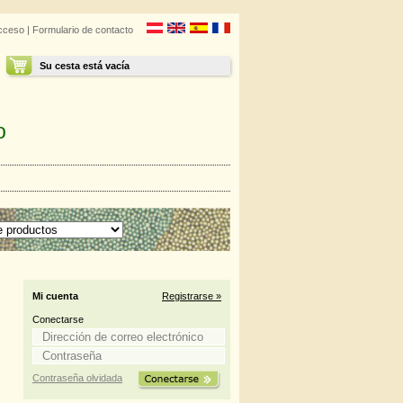
cceso
|
Formulario de contacto
Su cesta está vacía
o
Mi cuenta
Registrarse »
Conectarse
Contraseña olvidada