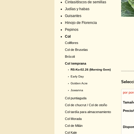
Cintas/discos de semillas
Judías y habas
Guisantes
Hinojo de Florencia
Pepinos
Col
Coliflores
Col de Bruselas
Brócoli
Col temprana
› RS-Ko-02.26 (Morning Gem)
›
Early Day
Selecc
›
Golden Acre
›
Juwanna
por por
Col puntiaguda
Tamañ
Col de chucrut / Col de otoño
Precio/
Col tardía para almacenamiento
Col Morada
Col de Milán
Dispon
Col Kale