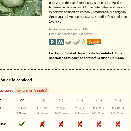
cabezas redondas, homogéneas, con hojas verdes
firmemente dispuestas.
Morning Gem
destaca por su
excelente sanidad en campo y resistencia al espigado.
Apta para cultivos de primavera y otoño. Peso del fruto:
1–2,5 kg.
Número del artículo: Ko105
Peso de porcionado: 60 seeds
La disponibilidad depende de la cantidad. En la
sección “cantidad” encontrará la disponibilidad.
ión de la cantidad
ción/peso
por granos (semillas)
o
Port.
2 g
5 g
10 g
25 g
50 g
€
€ 3,75
€ 16,27
€ 33,45
€ 56,39
€ 122,38
€ 218,54
3,32 neto
14,40 neto
29,60 neto
49,90 neto
108,30 neto
193,40 neto
ible