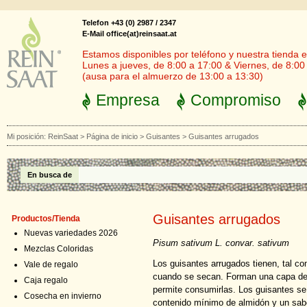
Telefon +43 (0) 2987 / 2347
E-Mail office(at)reinsaat.at
Estamos disponibles por teléfono y nuestra tienda en
Lunes a jueves, de 8:00 a 17:00 & Viernes, de 8:00
(ausa para el almuerzo de 13:00 a 13:30)
Empresa
Compromiso
Mi posición:
ReinSaat
>
Página de inicio
>
Guisantes
>
Guisantes arrugados
En busca de
Guisantes arrugados
Productos/Tienda
Nuevas variedades 2026
Pisum sativum L. convar. sativum
Mezclas Coloridas
Los guisantes arrugados tienen, tal co
Vale de regalo
cuando se secan. Forman una capa de 
Caja regalo
permite consumirlas. Los guisantes s
Cosecha en invierno
contenido mínimo de almidón y un sabo