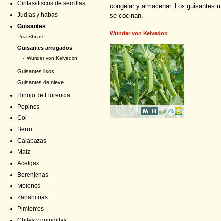
Cintas/discos de semillas
congelar y almacenar. Los guisantes 
Judías y habas
se cocinan.
Guisantes
Wunder von Kelvedon
Pea Shoots
Guisantes arrugados
›
Wunder von Kelvedon
Guisantes lisos
Guisantes de nieve
Hinojo de Florencia
Pepinos
Col
Berro
Calabazas
Maíz
Acelgas
Berenjenas
Melones
Zanahorias
Pimientos
Chiles y guindillas