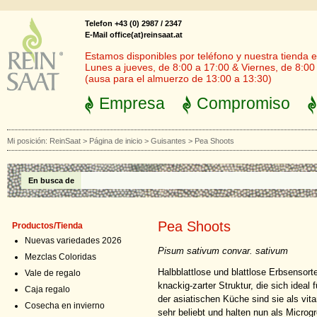
Telefon +43 (0) 2987 / 2347
E-Mail office(at)reinsaat.at
Estamos disponibles por teléfono y nuestra tienda en
Lunes a jueves, de 8:00 a 17:00 & Viernes, de 8:00
(ausa para el almuerzo de 13:00 a 13:30)
Empresa
Compromiso
Mi posición:
ReinSaat
>
Página de inicio
>
Guisantes
>
Pea Shoots
En busca de
Pea Shoots
Productos/Tienda
Nuevas variedades 2026
Pisum sativum convar. sativum
Mezclas Coloridas
Halbblattlose und blattlose Erbsensor
Vale de regalo
knackig-zarter Struktur, die sich ideal
Caja regalo
der asiatischen Küche sind sie als vita
Cosecha en invierno
sehr beliebt und halten nun als Microg