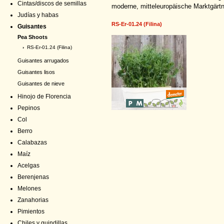
Cintas/discos de semillas
moderne, mitteleuropäische Marktgärt
Judías y habas
RS-Er-01.24 (Filina)
Guisantes
Pea Shoots
›
RS-Er-01.24 (Filina)
Guisantes arrugados
Guisantes lisos
Guisantes de nieve
Hinojo de Florencia
Pepinos
Col
Berro
Calabazas
Maíz
Acelgas
Berenjenas
Melones
Zanahorias
Pimientos
Chiles y guindillas