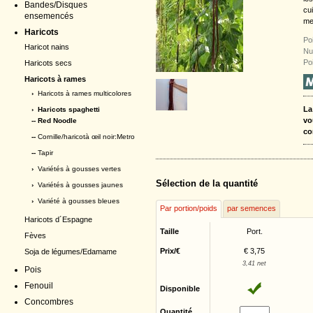
Bandes/Disques
cu
ensemencés
mei
Haricots
Po
Haricot nains
Nu
Po
Haricots secs
Haricots à rames
›
Haricots à rames multicolores
La
›
Haricots spaghetti
vo
-- Red Noodle
co
--
Cornille/haricotà œil noir:Metro
--
Tapir
›
Variétés à gousses vertes
Sélection de la quantité
›
Variétés à gousses jaunes
›
Variété à gousses bleues
Par portion/poids
par semences
Haricots d´Espagne
Taille
Port.
Fèves
Prix/€
€ 3,75
Soja de légumes/Edamame
3,41 net
Pois
Fenouil
Disponible
Concombres
Quantité