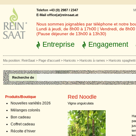
Telefon +43 (0) 2987 / 2347
M
E-Mail office(at)reinsaat.at
Nous sommes joignables par téléphone et notre bout
Lundi à jeudi, de 8h00 à 17h00 | Vendredi, de 8h0
(Pause déjeuner de 13h00 à 13h30)
Entreprise
Engagement
Ma position:
ReinSaat
>
Page d'accueil
>
Haricots
>
Haricots à rames
>
Haricots spaghetti
Recherche de
Red Noodle
Produits/Boutique
Nouvelles variétés 2026
Vigna unguiculata
Mélanges colorés
Ha
Bon cadeau
par
Coffret cadeau
ju
ten
Récolte d’hiver
le