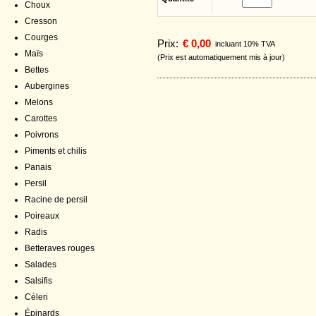
Choux
Cresson
Courges
Prix:
€ 0,00
incluant 10% TVA
Maïs
(Prix est automatiquement mis à jour)
Bettes
Aubergines
Melons
Carottes
Poivrons
Piments et chilis
Panais
Persil
Racine de persil
Poireaux
Radis
Betteraves rouges
Salades
Salsifis
Céleri
Épinards