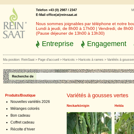
Telefon +43 (0) 2987 / 2347
M
E-Mail office(at)reinsaat.at
Nous sommes joignables par téléphone et notre bout
Lundi à jeudi, de 8h00 à 17h00 | Vendredi, de 8h0
(Pause déjeuner de 13h00 à 13h30)
Entreprise
Engagement
Ma position:
ReinSaat
>
Page d'accueil
>
Haricots
>
Haricots à rames
>
Variétés à gousse
Recherche de
Variétés à gousses vertes
Produits/Boutique
Nouvelles variétés 2026
Neckarkönigin
Helda
Mélanges colorés
Bon cadeau
Coffret cadeau
Récolte d’hiver