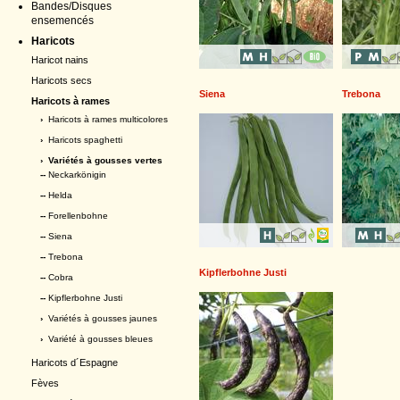
Bandes/Disques
ensemencés
Haricots
Haricot nains
Haricots secs
Siena
Trebona
Haricots à rames
›
Haricots à rames multicolores
›
Haricots spaghetti
›
Variétés à gousses vertes
--
Neckarkönigin
--
Helda
--
Forellenbohne
--
Siena
--
Trebona
Kipflerbohne Justi
--
Cobra
--
Kipflerbohne Justi
›
Variétés à gousses jaunes
›
Variété à gousses bleues
Haricots d´Espagne
Fèves