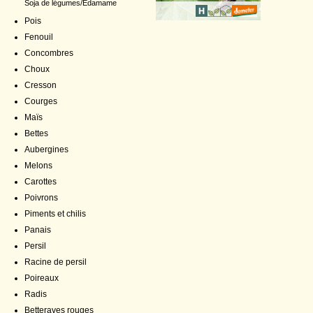
Soja de légumes/Edamame
Pois
Fenouil
Concombres
Choux
Cresson
Courges
Maïs
Bettes
Aubergines
Melons
Carottes
Poivrons
Piments et chilis
Panais
Persil
Racine de persil
Poireaux
Radis
Betteraves rouges