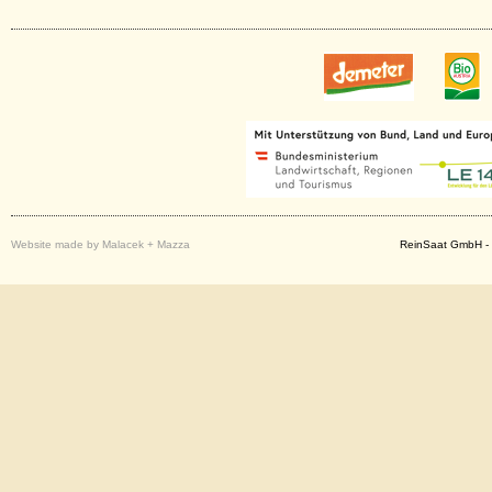
Website made by Malacek + Mazza
ReinSaat GmbH - 