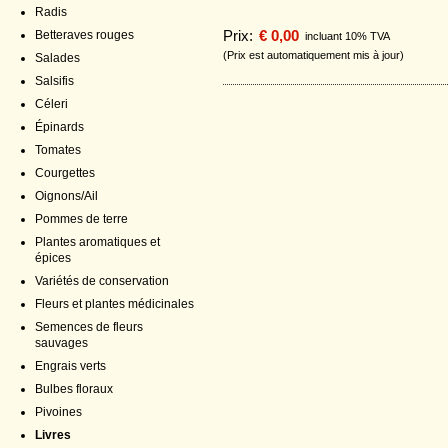
Radis
Prix:
€ 0,00
Betteraves rouges
incluant 10% TVA
(Prix est automatiquement mis à jour)
Salades
Salsifis
Céleri
Épinards
Tomates
Courgettes
Oignons/Ail
Pommes de terre
Plantes aromatiques et
épices
Variétés de conservation
Fleurs et plantes médicinales
Semences de fleurs
sauvages
Engrais verts
Bulbes floraux
Pivoines
Livres