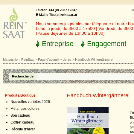
Telefon +43 (0) 2987 / 2347
M
E-Mail office(at)reinsaat.at
Nous sommes joignables par téléphone et notre bout
Lundi à jeudi, de 8h00 à 17h00 | Vendredi, de 8h0
(Pause déjeuner de 13h00 à 13h30)
Entreprise
Engagement
Ma position:
ReinSaat
>
Page d'accueil
>
Livres
>
Handbuch Wintergärtnerei
Recherche de
Handbuch Wintergärtnerei
Produits/Boutique
Nouvelles variétés 2026
Mélanges colorés
Fr
Bon cadeau
Bi
Coffret cadeau
oh
ge
Récolte d’hiver
An