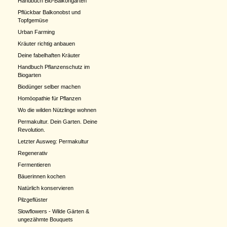
Handbuch Bio-Balkongarten
Pflückbar Balkonobst und
Topfgemüse
Urban Farming
Kräuter richtig anbauen
Deine fabelhaften Kräuter
Handbuch Pflanzenschutz im
Biogarten
Biodünger selber machen
Homöopathie für Pflanzen
Wo die wilden Nützlinge wohnen
Permakultur. Dein Garten. Deine
Revolution.
Letzter Ausweg: Permakultur
Regenerativ
Fermentieren
Bäuerinnen kochen
Natürlich konservieren
Pilzgeflüster
Slowflowers - Wilde Gärten &
ungezähmte Bouquets