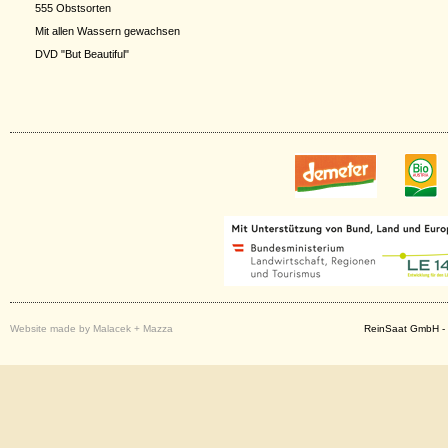
555 Obstsorten
Mit allen Wassern gewachsen
DVD "But Beautiful"
Website made by Malacek + Mazza
ReinSaat GmbH - 