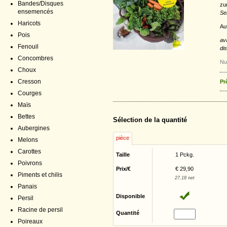
Bandes/Disques
zu
ensemencés
Se
Haricots
Au
Pois
av
Fenouil
di
Concombres
Nu
Choux
Cresson
Pr
Courges
Maïs
Bettes
Sélection de la quantité
Aubergines
pièce
Melons
Carottes
Taille
1 Pckg.
Poivrons
Prix/€
€ 29,90
Piments et chilis
27,18 net
Panais
Disponible
Persil
Racine de persil
Quantité
Poireaux