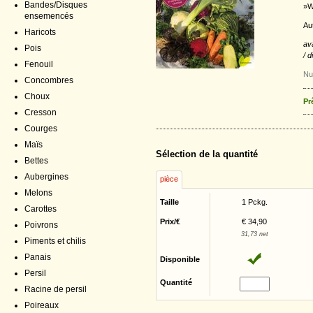
Bandes/Disques
»W
ensemencés
Au
Haricots
av
Pois
/ 
Fenouil
Nu
Concombres
Choux
Pr
Cresson
Courges
Maïs
Sélection de la quantité
Bettes
Aubergines
pièce
Melons
Taille
1 Pckg.
Carottes
Prix/€
€ 34,90
Poivrons
31,73 net
Piments et chilis
Panais
Disponible
Persil
Quantité
Racine de persil
Poireaux