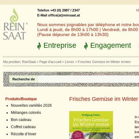
Telefon +43 (0) 2987 / 2347
M
E-Mail office(at)reinsaat.at
Nous sommes joignables par téléphone et notre bout
Lundi à jeudi, de 8h00 à 17h00 | Vendredi, de 8h0
(Pause déjeuner de 13h00 à 13h30)
Entreprise
Engagement
Ma position:
ReinSaat
>
Page d'accueil
>
Livres
>
Frisches Gemüse im Winter ernten
Recherche de
Frisches Gemüse im Winter
Produits/Boutique
Nouvelles variétés 2026
Mélanges colorés
In
Bon cadeau
Er
Coffret cadeau
la
ko
Récolte d’hiver
ei