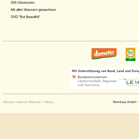
555 Obstsorten
Mit allen Wassern gewachsen
DVD "But Beautiful"
Website made by Malacek + Mazza
ReinSaat GmbH - 