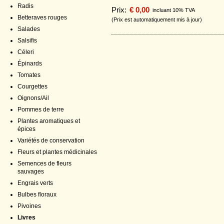
Radis
Prix:
€ 0,00
incluant 10% TVA
Betteraves rouges
(Prix est automatiquement mis à jour)
Salades
Salsifis
Céleri
Épinards
Tomates
Courgettes
Oignons/Ail
Pommes de terre
Plantes aromatiques et
épices
Variétés de conservation
Fleurs et plantes médicinales
Semences de fleurs
sauvages
Engrais verts
Bulbes floraux
Pivoines
Livres