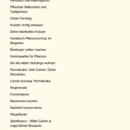
Handbuch Bio-Balkongarten
Pflückbar Balkonobst und
Topfgemüse
Urban Farming
Kräuter richtig anbauen
Deine fabelhaften Kräuter
Handbuch Pflanzenschutz im
Biogarten
Biodünger selber machen
Homöopathie für Pflanzen
Wo die wilden Nützlinge wohnen
Permakultur. Dein Garten. Deine
Revolution.
Letzter Ausweg: Permakultur
Regenerativ
Fermentieren
Bäuerinnen kochen
Natürlich konservieren
Pilzgeflüster
Slowflowers - Wilde Gärten &
ungezähmte Bouquets