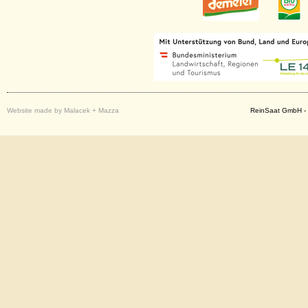
Website made by Malacek + Mazza
ReinSaat GmbH - 