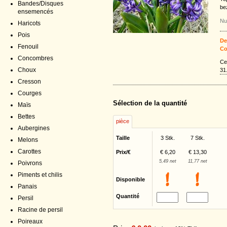
Bandes/Disques
be
ensemencés
Nu
Haricots
Pois
De
Fenouil
Co
Concombres
Ce
Choux
31
Cresson
Courges
Sélection de la quantité
Maïs
Bettes
pièce
Aubergines
Taille
3 Stk.
7 Stk.
Melons
Carottes
Prix/€
€ 6,20
€ 13,30
5,49 net
11,77 net
Poivrons
Piments et chilis
Disponible
Panais
Quantité
Persil
Racine de persil
Poireaux