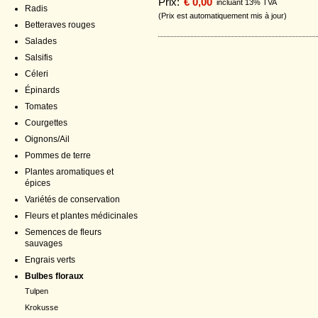
Prix:
€ 0,00
incluant 13% TVA
Radis
(Prix est automatiquement mis à jour)
Betteraves rouges
Salades
Salsifis
Céleri
Épinards
Tomates
Courgettes
Oignons/Ail
Pommes de terre
Plantes aromatiques et
épices
Variétés de conservation
Fleurs et plantes médicinales
Semences de fleurs
sauvages
Engrais verts
Bulbes floraux
Tulpen
Krokusse