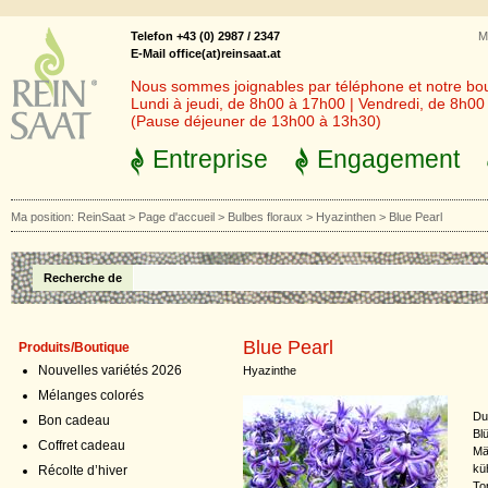
Telefon +43 (0) 2987 / 2347
M
E-Mail office(at)reinsaat.at
Nous sommes joignables par téléphone et notre bout
Lundi à jeudi, de 8h00 à 17h00 | Vendredi, de 8h0
(Pause déjeuner de 13h00 à 13h30)
Entreprise
Engagement
Ma position:
ReinSaat
>
Page d'accueil
>
Bulbes floraux
>
Hyazinthen
>
Blue Pearl
Recherche de
Blue Pearl
Produits/Boutique
Nouvelles variétés 2026
Hyazinthe
Mélanges colorés
Du
Bon cadeau
Bl
Coffret cadeau
Mä
kü
Récolte d’hiver
To