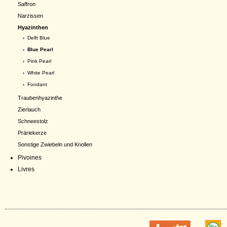
Saffron
Narzissen
Hyazinthen
›
Delft Blue
› Blue Pearl
›
Pink Pearl
›
White Pearl
›
Fondant
Traubenhyazinthe
Zierlauch
Schneestolz
Präriekerze
Sonstige Zwiebeln und Knollen
Pivoines
Livres