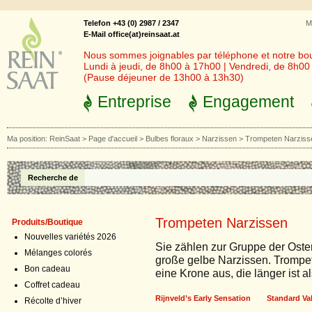
Telefon +43 (0) 2987 / 2347
M
E-Mail office(at)reinsaat.at
Nous sommes joignables par téléphone et notre bout
Lundi à jeudi, de 8h00 à 17h00 | Vendredi, de 8h0
(Pause déjeuner de 13h00 à 13h30)
Entreprise
Engagement
Ma position:
ReinSaat
>
Page d'accueil
>
Bulbes floraux
>
Narzissen
>
Trompeten Narziss
Recherche de
Trompeten Narzissen
Produits/Boutique
Nouvelles variétés 2026
Sie zählen zur Gruppe der Oste
Mélanges colorés
große gelbe Narzissen.
Trompet
Bon cadeau
eine Krone aus, die länger ist al
Coffret cadeau
Rijnveld’s Early Sensation
Standard Va
Récolte d’hiver