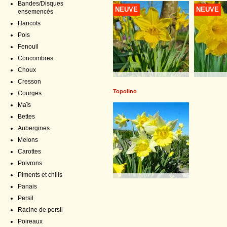
Bandes/Disques
NEUVE
NEUVE
ensemencés
Haricots
Pois
Fenouil
Concombres
Choux
Cresson
Topolino
Courges
Maïs
Bettes
Aubergines
Melons
Carottes
Poivrons
Piments et chilis
Panais
Persil
Racine de persil
Poireaux