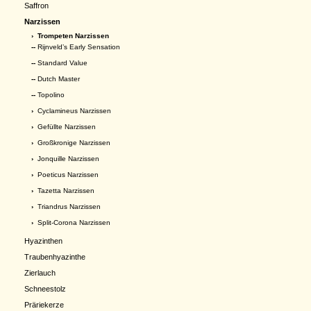
Saffron
Narzissen
›
Trompeten Narzissen
--
Rijnveld’s Early Sensation
--
Standard Value
--
Dutch Master
--
Topolino
›
Cyclamineus Narzissen
›
Gefüllte Narzissen
›
Großkronige Narzissen
›
Jonquille Narzissen
›
Poeticus Narzissen
›
Tazetta Narzissen
›
Triandrus Narzissen
›
Split-Corona Narzissen
Hyazinthen
Traubenhyazinthe
Zierlauch
Schneestolz
Präriekerze