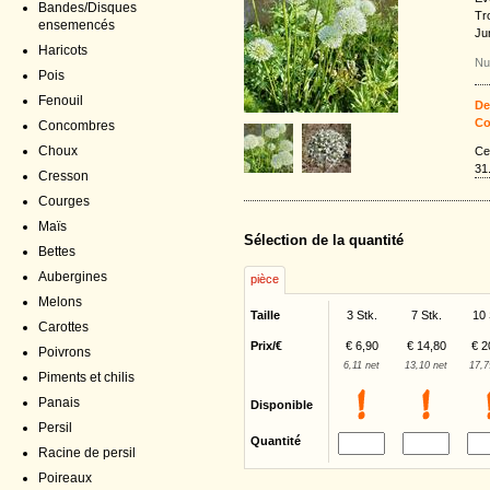
Bandes/Disques
Tr
ensemencés
Jun
Haricots
Nu
Pois
Fenouil
De
Co
Concombres
Choux
Ce
31
Cresson
Courges
Maïs
Sélection de la quantité
Bettes
Aubergines
pièce
Melons
Taille
3 Stk.
7 Stk.
10 
Carottes
Prix/€
€ 6,90
€ 14,80
€ 2
Poivrons
6,11 net
13,10 net
17,7
Piments et chilis
Panais
Disponible
Persil
Quantité
Racine de persil
Poireaux