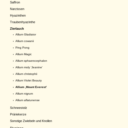
Saffron
Narzissen
Hyazinthen
Traubenhyazinthe
Zierlauch
›
Allium Gladiator
›
Allium cowanii
›
Ping Pong
›
Allium Magic
›
Allium sphaerocephalon
›
Allium moly 'Jeanine'
›
Allium christophii
›
Allium Violet Beauty
› Allium ,Mount Everest’
›
Allium nigrum
›
Allium aflatunense
Schneestolz
Präriekerze
Sonstige Zwiebeln und Knollen