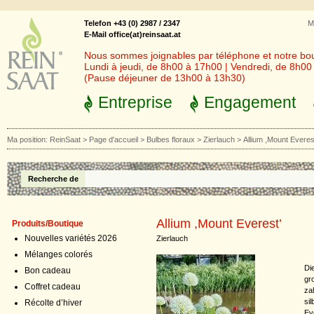
Telefon +43 (0) 2987 / 2347
M
E-Mail office(at)reinsaat.at
Nous sommes joignables par téléphone et notre bout
Lundi à jeudi, de 8h00 à 17h00 | Vendredi, de 8h0
(Pause déjeuner de 13h00 à 13h30)
Entreprise
Engagement
Ma position:
ReinSaat
>
Page d'accueil
>
Bulbes floraux
>
Zierlauch
>
Allium ,Mount Everes
Recherche de
Allium ,Mount Everest’
Produits/Boutique
Nouvelles variétés 2026
Zierlauch
Mélanges colorés
Di
Bon cadeau
gr
Coffret cadeau
za
si
Récolte d’hiver
Ev