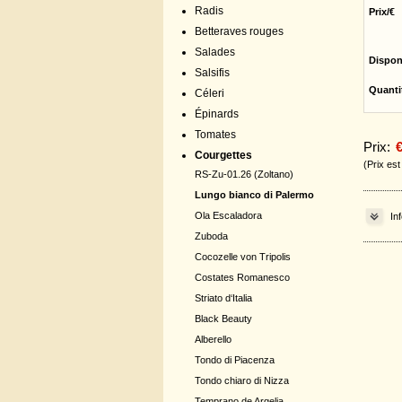
Radis
Prix/€
Betteraves rouges
Salades
Dispon
Salsifis
Quanti
Céleri
Épinards
Tomates
Prix:
€
Courgettes
(Prix es
RS-Zu-01.26 (Zoltano)
Lungo bianco di Palermo
Ola Escaladora
In
Zuboda
Cocozelle von Tripolis
Costates Romanesco
Striato d‘Italia
Black Beauty
Alberello
Tondo di Piacenza
Tondo chiaro di Nizza
Temprano de Argelia