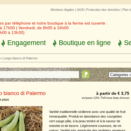
Mentions légales
|
AGB
|
Protection des données
|
Plan 
 par téléphone et notre boutique à la ferme est ouverte :
 à 17h00 | Vendredi, de 8h00 à 16h00
3h00 à 13h30)
Engagement
Boutique en ligne
Se
>
Lungo bianco di Palermo
o bianco di Palermo
à partir de € 3,75
incluant 13% TVA hors frais d'envoi
a pepo
Variété traditionnelle sicilienne avec une qualité de fruit
remarquable. Produit en abondance des courgettes
vert sauge pâle, à la peau tendre et à la saveur de
noisette et de beurre. Légèrement coureuse, de mi-
saison. Variété très appréciée des jardiniers amateurs.