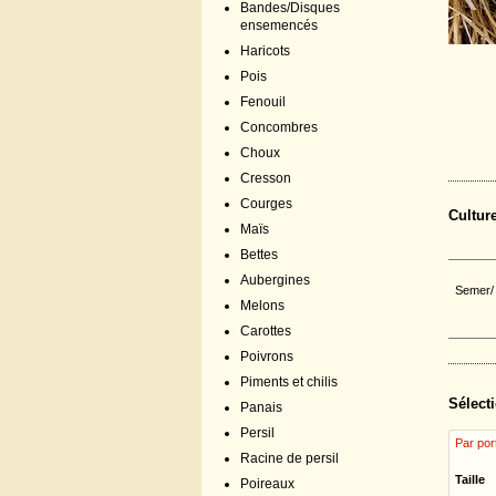
Bandes/Disques
ensemencés
Haricots
Pois
Fenouil
Concombres
Choux
Cresson
Courges
Cultur
Maïs
Bettes
Aubergines
Semer/ 
Melons
Carottes
Poivrons
Piments et chilis
Sélecti
Panais
Persil
Par por
Racine de persil
Taille
Poireaux