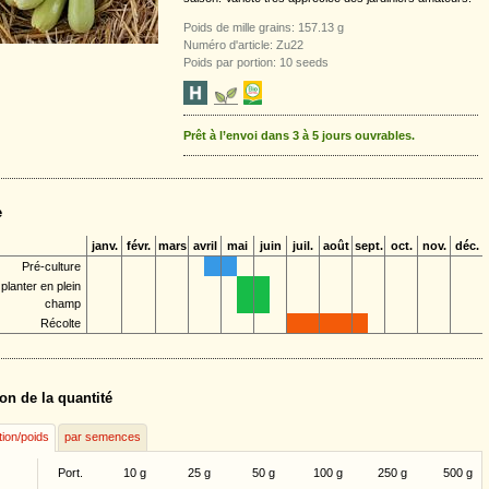
Poids de mille grains: 157.13 g
Numéro d'article: Zu22
Poids par portion: 10 seeds
Prêt à l’envoi dans 3 à 5 jours ouvrables.
e
janv.
févr.
mars
avril
mai
juin
juil.
août
sept.
oct.
nov.
déc.
Pré-culture
planter en plein
champ
Récolte
on de la quantité
tion/poids
par semences
Port.
10 g
25 g
50 g
100 g
250 g
500 g