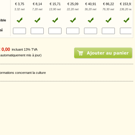
€ 3,75
€ 8,14
€ 15,71
€ 25,09
€ 40,91
€ 86,22
€ 153,91
3,32 net
7,20 net
13,90 net
22,20 net
36,20 net
76,30 net
136,20 net
ible
té
 0,00
incluant 13% TVA
t automatiquement mis à jour)
formations concernant la culture