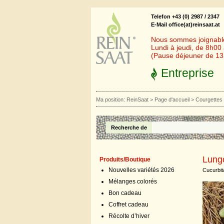
Telefon +43 (0) 2987 / 2347
E-Mail office(at)reinsaat.at
Nous sommes joignables
Lundi à jeudi, de 8h00
(Pause déjeuner de 1
Entreprise
Ma position:
ReinSaat
>
Page d'accueil
>
Courgettes
Recherche de
Lung
Produits/Boutique
Nouvelles variétés 2026
Cucurbit
Mélanges colorés
Bon cadeau
Coffret cadeau
Récolte d’hiver