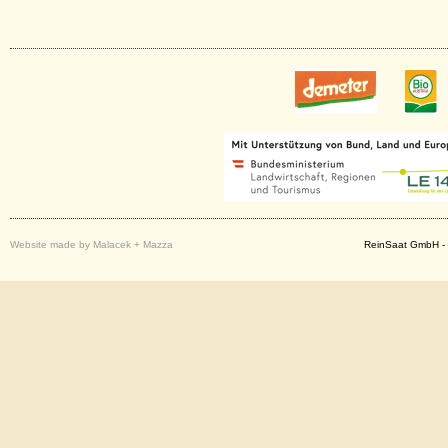
Website made by Malacek + Mazza
ReinSaat GmbH - 