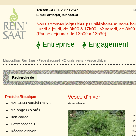
Telefon +43 (0) 2987 / 2347
M
E-Mail office(at)reinsaat.at
Nous sommes joignables par téléphone et notre bout
Lundi à jeudi, de 8h00 à 17h00 | Vendredi, de 8h0
(Pause déjeuner de 13h00 à 13h30)
Entreprise
Engagement
Ma position:
ReinSaat
>
Page d'accueil
>
Engrais verts
>
Vesce d’hiver
Recherche de
Vesce d’hiver
Produits/Boutique
Nouvelles variétés 2026
Vicia villosa
Mélanges colorés
L’
Bon cadeau
un
Coffret cadeau
go
ma
Récolte d’hiver
se