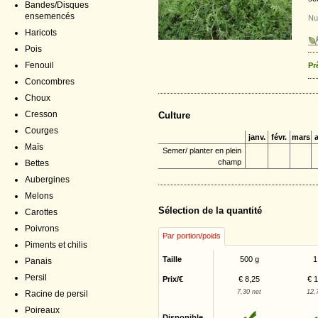
Bandes/Disques
ensemencés
Nu
Haricots
Pois
Fenouil
Pr
Concombres
Choux
Cresson
Culture
Courges
janv.
févr.
mars
a
Maïs
Semer/ planter en plein
champ
Bettes
Aubergines
Melons
Sélection de la quantité
Carottes
Poivrons
Par portion/poids
Piments et chilis
Taille
500 g
1
Panais
Persil
Prix/€
€ 8,25
€ 
7,30 net
12,
Racine de persil
Poireaux
Disponible