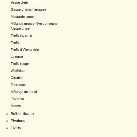
Vesce d’été
Gesse chiche (jarosse)
Moutarde jaune
Mélange grosse fève commune
/gesse chice
Trèfle incarnat
Trèfle
Trèfle d´Alexandrie
Luzerne
Trèfle rouge
Weißklee
Ölrettich
Tournesol
Mélange de soucis
Féverole
Mauve
Bulbes floraux
Pivoines
Livres