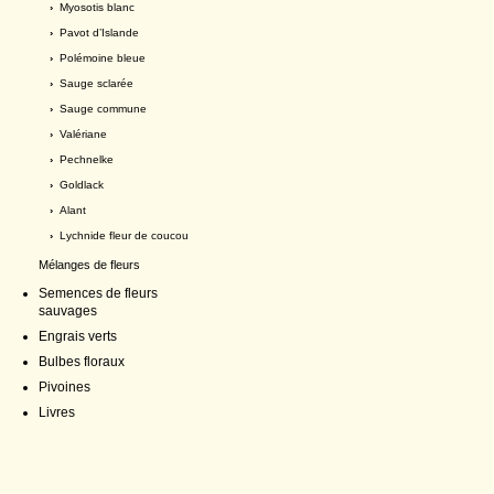
›
Myosotis blanc
›
Pavot d’Islande
›
Polémoine bleue
›
Sauge sclarée
›
Sauge commune
›
Valériane
›
Pechnelke
›
Goldlack
›
Alant
›
Lychnide fleur de coucou
Mélanges de fleurs
Semences de fleurs
sauvages
Engrais verts
Bulbes floraux
Pivoines
Livres