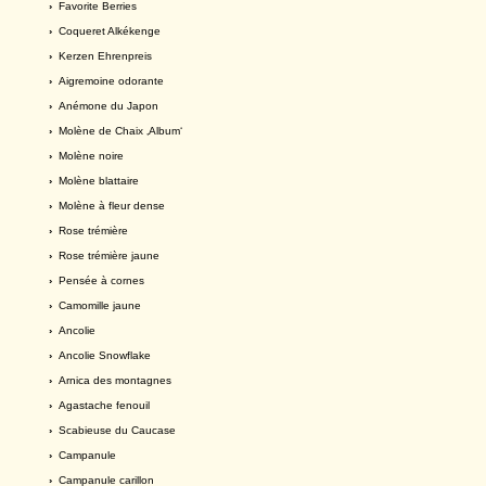
›
Favorite Berries
›
Coqueret Alkékenge
›
Kerzen Ehrenpreis
›
Aigremoine odorante
›
Anémone du Japon
›
Molène de Chaix ‚Album‘
›
Molène noire
›
Molène blattaire
›
Molène à fleur dense
›
Rose trémière
›
Rose trémière jaune
›
Pensée à cornes
›
Camomille jaune
›
Ancolie
›
Ancolie Snowflake
›
Arnica des montagnes
›
Agastache fenouil
›
Scabieuse du Caucase
›
Campanule
›
Campanule carillon