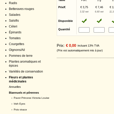
Taille
Port.
1 g
2
Radis
Prix/€
€ 3,75
€ 7,46
€ 1
Betteraves rouges
3,32 net
6,60 net
11,1
Salades
Salsifis
Disponible
Céleri
Quantité
Épinards
Tomates
Courgettes
Prix:
€ 0,00
incluant 13% TVA
Oignons/Ail
(Prix est automatiquement mis à jour)
Pommes de terre
Plantes aromatiques et
épices
Variétés de conservation
Fleurs et plantes
médicinales
Annuelles
Biannuels et pérennes
›
Pavot Princess Victoria Louise
›
Irish Eyes
›
Pois vivace