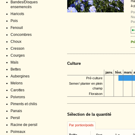
Ha
Bandes/Disques
à p
ensemencés
Poi
Haricots
Nu
Pois
Poi
Fenouil
Concombres
Choux
Pr
Cresson
Courges
Maïs
Culture
Bettes
janv.
févr.
mars
a
Aubergines
Pré-culture
Melons
Semer/ planter en plein
champ
Carottes
Floraison
Poivrons
Piments et chilis
Panais
Sélection de la quantité
Persil
Racine de persil
Par portion/poids
Poireaux