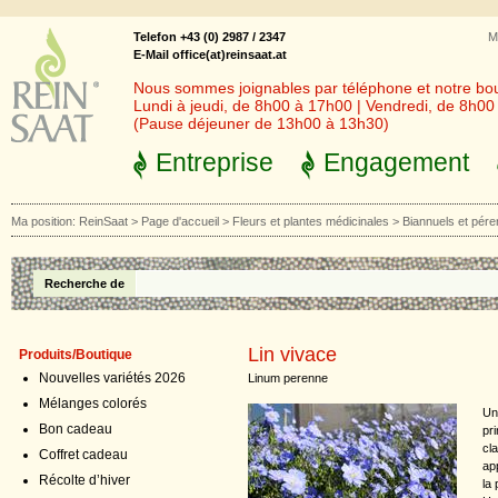
Telefon +43 (0) 2987 / 2347
M
E-Mail office(at)reinsaat.at
Nous sommes joignables par téléphone et notre bout
Lundi à jeudi, de 8h00 à 17h00 | Vendredi, de 8h0
(Pause déjeuner de 13h00 à 13h30)
Entreprise
Engagement
Ma position:
ReinSaat
>
Page d'accueil
>
Fleurs et plantes médicinales
>
Biannuels et pér
Recherche de
Lin vivace
Produits/Boutique
Nouvelles variétés 2026
Linum perenne
Mélanges colorés
Un
Bon cadeau
pri
cl
Coffret cadeau
ap
Récolte d’hiver
la 