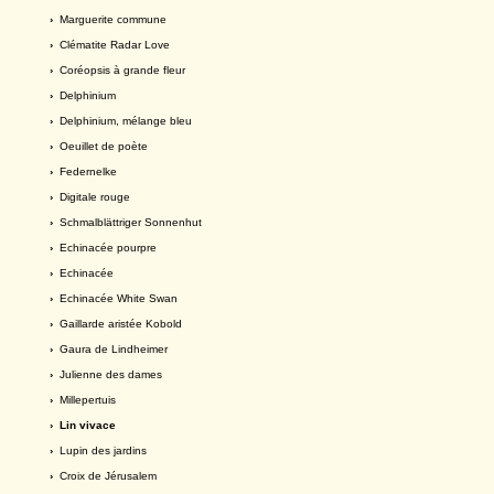
›
Marguerite commune
›
Clématite Radar Love
›
Coréopsis à grande fleur
›
Delphinium
›
Delphinium, mélange bleu
›
Oeuillet de poète
›
Federnelke
›
Digitale rouge
›
Schmalblättriger Sonnenhut
›
Echinacée pourpre
›
Echinacée
›
Echinacée White Swan
›
Gaillarde aristée Kobold
›
Gaura de Lindheimer
›
Julienne des dames
›
Millepertuis
› Lin vivace
›
Lupin des jardins
›
Croix de Jérusalem