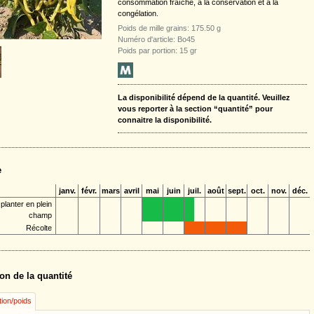
consommation fraîche, à la conservation et à la
congélation.
Poids de mille grains: 175.50 g
Numéro d'article: Bo45
Poids par portion: 15 gr
La disponibilité dépend de la quantité. Veuillez
vous reporter à la section “quantité” pour
connaitre la disponibilité.
e
janv.
févr.
mars
avril
mai
juin
juil.
août
sept.
oct.
nov.
déc.
planter en plein
champ
Récolte
on de la quantité
tion/poids