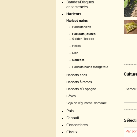
Bandes/Disques
ensemencés
Haricots
Haricot nains
›
Haricots verts
›
Haricots jaunes
--
Golden Teepee
--
Helios
--
Dior
-- Sonesta
›
Haricots nains mangetout
Cultur
Haricots secs
Haricots à rames
Haricots d´Espagne
Semer/ 
Fèves
Soja de légumes/Edamame
Pois
Fenouil
Sélecti
Concombres
Par por
Choux