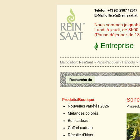
Telefon +43 (0) 2987 / 2347
E-Mail office(at)reinsaat.at
Nous sommes joignables
Lundi à jeudi, de 8h00
(Pause déjeuner de 1
Entreprise
Ma position:
ReinSaat
>
Page d'accueil
>
Haricots
>
Recherche de
Sone
Produits/Boutique
Nouvelles variétés 2026
Phaseolu
Mélanges colorés
Bon cadeau
Coffret cadeau
Récolte d’hiver