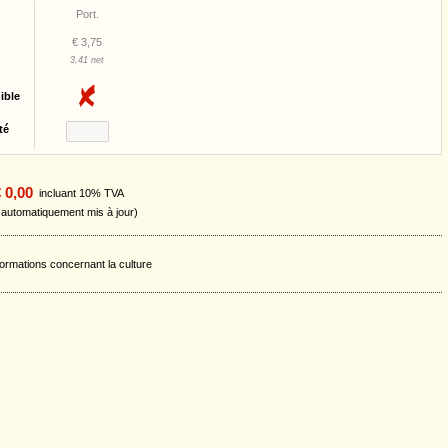
Port.
€ 3,75
3,41 net
ible
té
 0,00
incluant 10% TVA
t automatiquement mis à jour)
formations concernant la culture