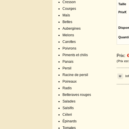
Cresson
Taille
Courges
Prix/€
Maïs
Bettes
Dispon
Aubergines
Melons
Quanti
Carottes
Poivrons
Piments et chilis
Prix:
€
(Prix es
Panais
Persil
Racine de persil
In
Poireaux
Radis
Betteraves rouges
Salades
Salsifis
Céleri
Épinards
Tomates