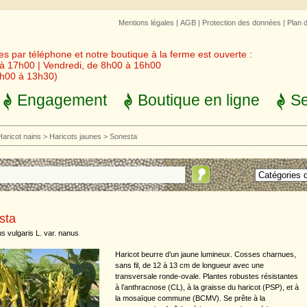
Mentions légales
|
AGB
|
Protection des données
|
Plan 
 par téléphone et notre boutique à la ferme est ouverte :
 à 17h00 | Vendredi, de 8h00 à 16h00
3h00 à 13h30)
Engagement
Boutique en ligne
Se
Haricot nains
>
Haricots jaunes
>
Sonesta
sta
s vulgaris L. var. nanus
Haricot beurre d’un jaune lumineux. Cosses charnues,
sans fil, de 12 à 13 cm de longueur avec une
transversale ronde-ovale. Plantes robustes résistantes
à l’anthracnose (CL), à la graisse du haricot (PSP), et à
la mosaïque commune (BCMV). Se prête à la