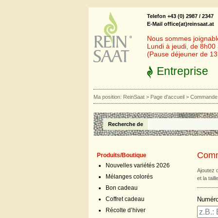
Telefon +43 (0) 2987 / 2347
E-Mail office(at)reinsaat.at
Nous sommes joignables
Lundi à jeudi, de 8h00
(Pause déjeuner de 1
Entreprise
Ma position:
ReinSaat
>
Page d'accueil
>
Commande 
Recherche de
Comm
Produits/Boutique
Nouvelles variétés 2026
Ajoutez 
Mélanges colorés
et la tail
Bon cadeau
Numéro 
Coffret cadeau
Récolte d’hiver