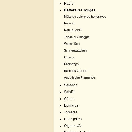
Radis
Betteraves rouges
Mélange coloré de betteraves
Forono
Rote Kugel 2
Tonda di Chioggia
Winter Sun
Schneewittchen
Gesche
Karmazyn
Burpees Golden
Ägyptische Plattrunde
Salades
Salsifis
Céleri
Épinards
Tomates
Courgettes
Oignons/Ail