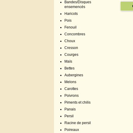
Bandes/Disques
ensemencés
Haricots
Pois
Fenouil
Concombres
Choux
Cresson
Courges
Maïs
Bettes
Aubergines
Melons
Carottes
Poivrons
Piments et chilis
Panais
Persil
Racine de persil
Poireaux