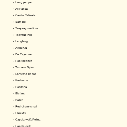
›
Hong pepper
›
Aji Panca
›
Cariño Caliente
›
Sarit gat
›
Taeyang medium
›
Taeyang hot
›
Langlang
›
Aciburun
›
De Cayenne
›
Poot pepper
›
Turuncu Spiral
›
Lanterna de foc
›
Kusburnu
›
Positano
›
Elefant
›
Ballito
›
Red cherry small
›
Chili-Mix
›
Capela weiß/Polina
›
Capela gelb