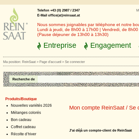
Telefon +43 (0) 2987 / 2347
M
E-Mail office(at)reinsaat.at
Nous sommes joignables par téléphone et notre bout
Lundi à jeudi, de 8h00 à 17h00 | Vendredi, de 8h0
(Pause déjeuner de 13h00 à 13h30)
Entreprise
Engagement
Ma position:
ReinSaat
>
Page d'accueil
>
Se connecter
Recherche de
Produits/Boutique
Nouvelles variétés 2026
Mon compte ReinSaat / Se co
Mélanges colorés
Bon cadeau
Coffret cadeau
J'ai déjà un compte-client de ReinSaat
Récolte d’hiver