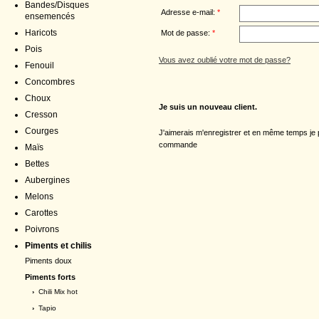
Bandes/Disques
Adresse e-mail:
*
ensemencés
Haricots
Mot de passe:
*
Pois
Vous avez oublié votre mot de passe?
Fenouil
Concombres
Choux
Je suis un nouveau client.
Cresson
Courges
J'aimerais m'enregistrer et en même temps j
commande
Maïs
Bettes
Aubergines
Melons
Carottes
Poivrons
Piments et chilis
Piments doux
Piments forts
›
Chili Mix hot
›
Tapio