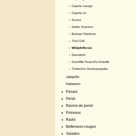
›
Capela orange
›
Capela rot
›
Aurora
›
Gelbe Kirschen
›
Bolivian Rainbow
›
Thai Chili
› Wildpfefferoni
›
Diavoletto
›
Guindilla Pequeña Amarilla
›
Türkischer Gewürzpaprika
Jalopeño
Habanero
Panais
Persil
Racine de persil
Poireaux
Radis
Betteraves rouges
Salades