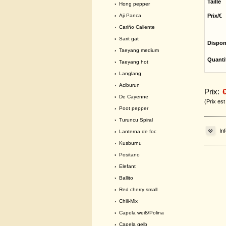
Taille
›
Hong pepper
›
Aji Panca
Prix/€
›
Cariño Caliente
›
Sarit gat
Dispon
›
Taeyang medium
Quanti
›
Taeyang hot
›
Langlang
›
Aciburun
Prix:
€
›
De Cayenne
(Prix es
›
Poot pepper
›
Turuncu Spiral
In
›
Lanterna de foc
›
Kusburnu
›
Positano
›
Elefant
›
Ballito
›
Red cherry small
›
Chili-Mix
›
Capela weiß/Polina
›
Capela gelb