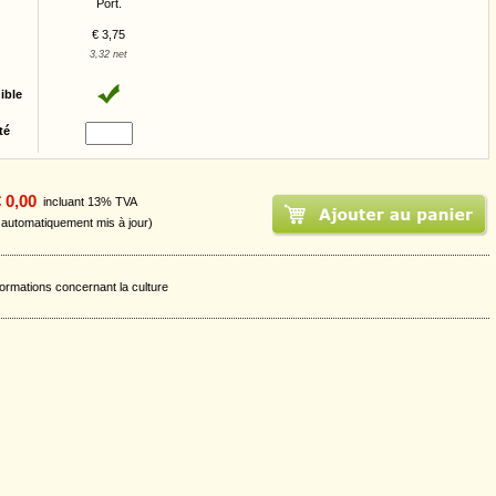
Port.
€ 3,75
3,32 net
ible
té
 0,00
incluant 13% TVA
t automatiquement mis à jour)
formations concernant la culture