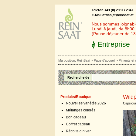
Telefon +43 (0) 2987 / 2347
E-Mail office(at)reinsaat.at
Nous sommes joignables
Lundi à jeudi, de 8h00
(Pause déjeuner de 1
Entreprise
Ma position:
ReinSaat
>
Page d'accueil
>
Piments et c
Recherche de
Wildp
Produits/Boutique
Nouvelles variétés 2026
Capsicum
Mélanges colorés
Bon cadeau
Coffret cadeau
Récolte d’hiver