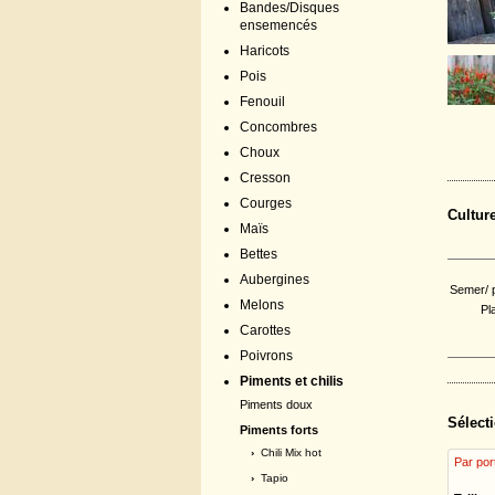
Bandes/Disques
ensemencés
Haricots
Pois
Fenouil
Concombres
Choux
Cresson
Courges
Cultur
Maïs
Bettes
Aubergines
Semer/ p
Melons
Pl
Carottes
Poivrons
Piments et chilis
Piments doux
Sélecti
Piments forts
›
Chili Mix hot
Par por
›
Tapio