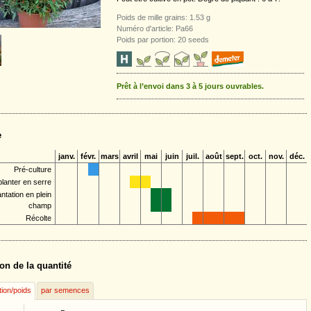
Poids de mille grains: 1.53 g
Numéro d'article: Pa66
Poids par portion: 20 seeds
Prêt à l’envoi dans 3 à 5 jours ouvrables.
e
janv.
févr.
mars
avril
mai
juin
juil.
août
sept.
oct.
nov.
déc.
Pré-culture
lanter en serre
antation en plein
champ
Récolte
on de la quantité
tion/poids
par semences