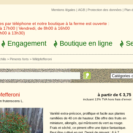
Mentions légales
|
AGB
|
Protection des données
|
Plan 
 par téléphone et notre boutique à la ferme est ouverte :
 à 17h00 | Vendredi, de 8h00 à 16h00
3h00 à 13h30)
Engagement
Boutique en ligne
Se
hilis
>
Piments forts
>
Wildpfefferoni
fefferoni
à partir de € 3,75
incluant 13% TVA hors frais d'envoi
 frutenscens L.
Variété extra-précoce, prolifique et facile aux plantes
ramifiées de 40 cm de hauteur. Elle offre des fruits en
miniature, allongés, qui mûrissent du vert au rouge.
Frais et séché, ce piment offre une épice fantastique.
Peut être cultivé en pot. Degré de piquant : 6 à 7.