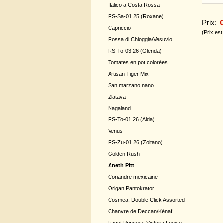
Italico a Costa Rossa
RS-Sa-01.25 (Roxane)
Prix:
€
Capriccio
(Prix es
Rossa di Chioggia/Vesuvio
RS-To-03.26 (Glenda)
Tomates en pot colorées
Artisan Tiger Mix
San marzano nano
Zlatava
Nagaland
RS-To-01.26 (Alda)
Venus
RS-Zu-01.26 (Zoltano)
Golden Rush
Aneth Pitt
Coriandre mexicaine
Origan Pantokrator
Cosmea, Double Click Assorted
Chanvre de Deccan/Kénaf
Pavot Princess Victoria Louise