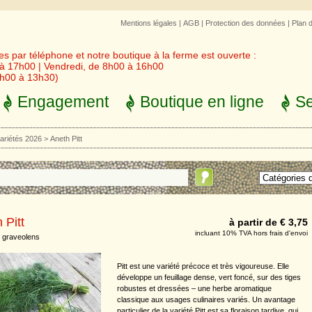
Mentions légales
|
AGB
|
Protection des données
|
Plan 
 par téléphone et notre boutique à la ferme est ouverte :
 à 17h00 | Vendredi, de 8h00 à 16h00
3h00 à 13h30)
Engagement
Boutique en ligne
Se
ariétés 2026
>
Aneth Pitt
 Pitt
à partir de € 3,75
incluant 10% TVA hors frais d'envoi
 graveolens
Pitt est une variété précoce et très vigoureuse. Elle
développe un feuillage dense, vert foncé, sur des tiges
robustes et dressées – une herbe aromatique
classique aux usages culinaires variés. Un avantage
particulier de la variété Pitt est sa floraison tardive, qui