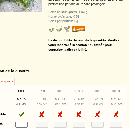
permet une période de récolte prolongée.
Poids de mille grains: 1.93 g
Numéro d'article: Kr59
Poids par portion: 1 g
La disponibilité dépend de la quantité. Veuillez
vous reporter à la section “quantité” pour
connaitre la disponibilité.
on de la quantité
tion/poids
Port.
25 g
50 g
100 g
250 g
500 g
€ 3,75
€ 7,15
€ 11,11
€ 18,15
€ 36,74
€ 59,62
3,41 net
6,50 net
10,10 net
16,50 net
33,40 net
54,20 net
ible
té