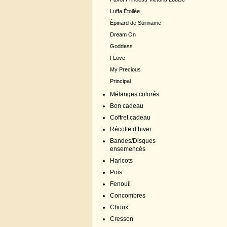
Luffa Étoilée
Èpinard de Suriname
Dream On
Goddess
I Love
My Precious
Principal
Mélanges colorés
Bon cadeau
Coffret cadeau
Récolte d’hiver
Bandes/Disques
ensemencés
Haricots
Pois
Fenouil
Concombres
Choux
Cresson