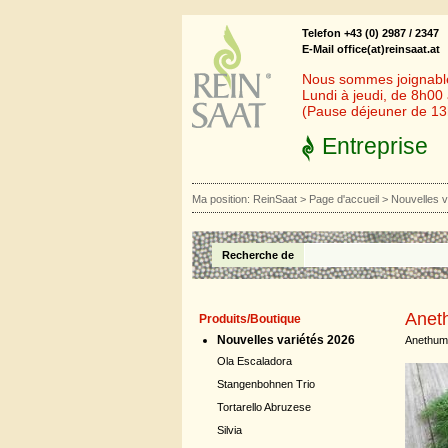
Telefon +43 (0) 2987 / 2347
E-Mail office(at)reinsaat.at
Nous sommes joignables
Lundi à jeudi, de 8h00
(Pause déjeuner de 1
Entreprise
Ma position:
ReinSaat
>
Page d'accueil
>
Nouvelles v
Recherche de
Aneth
Produits/Boutique
Nouvelles variétés 2026
Anethum
Ola Escaladora
Stangenbohnen Trio
Tortarello Abruzese
Silvia