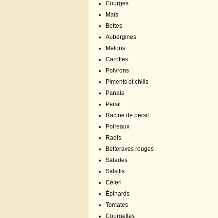
Courges
Maïs
Bettes
Aubergines
Melons
Carottes
Poivrons
Piments et chilis
Panais
Persil
Racine de persil
Poireaux
Radis
Betteraves rouges
Salades
Salsifis
Céleri
Épinards
Tomates
Courgettes