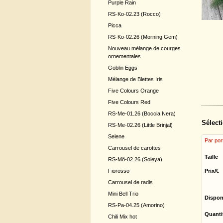
Purple Rain
RS-Ko-02.23 (Rocco)
Picca
RS-Ko-02.26 (Morning Gem)
Nouveau mélange de courges
ornementales
Goblin Eggs
Mélange de Blettes Iris
Five Colours Orange
Five Colours Red
RS-Me-01.26 (Boccia Nera)
Sélecti
RS-Me-02.26 (Little Brinjal)
Selene
Par por
Carrousel de carottes
Taille
RS-Mö-02.26 (Soleya)
Fiorosso
Prix/€
Carrousel de radis
Mini Bell Trio
Dispon
RS-Pa-04.25 (Amorino)
Quanti
Chili Mix hot