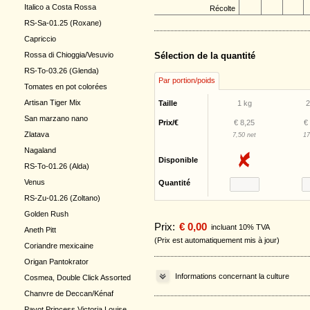
Italico a Costa Rossa
Récolte
RS-Sa-01.25 (Roxane)
Capriccio
Rossa di Chioggia/Vesuvio
Sélection de la quantité
RS-To-03.26 (Glenda)
Par portion/poids
Tomates en pot colorées
Artisan Tiger Mix
Taille
1 kg
2
San marzano nano
Prix/€
€ 8,25
€
Zlatava
7,50 net
17
Nagaland
Disponible
RS-To-01.26 (Alda)
Venus
Quantité
RS-Zu-01.26 (Zoltano)
Golden Rush
Prix:
€ 0,00
incluant 10% TVA
Aneth Pitt
(Prix est automatiquement mis à jour)
Coriandre mexicaine
Origan Pantokrator
Informations concernant la culture
Cosmea, Double Click Assorted
Chanvre de Deccan/Kénaf
Pavot Princess Victoria Louise