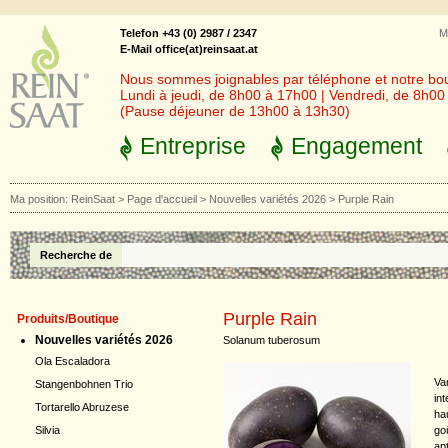
Telefon +43 (0) 2987 / 2347
M
E-Mail office(at)reinsaat.at
Nous sommes joignables par téléphone et notre bout
Lundi à jeudi, de 8h00 à 17h00 | Vendredi, de 8h0
(Pause déjeuner de 13h00 à 13h30)
Entreprise
Engagement
Ma position:
ReinSaat
>
Page d'accueil
>
Nouvelles variétés 2026
>
Purple Rain
Recherche de
Purple Rain
Produits/Boutique
Nouvelles variétés 2026
Solanum tuberosum
Ola Escaladora
Va
Stangenbohnen Trio
in
Tortarello Abruzese
ha
go
Silvia
apt