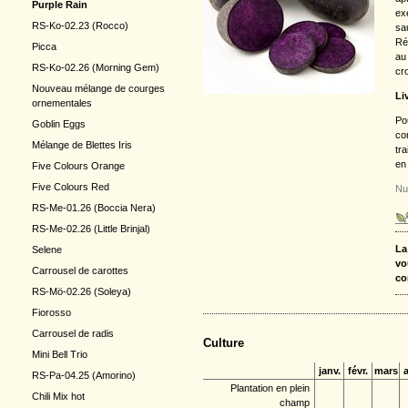
Purple Rain
ex
RS-Ko-02.23 (Rocco)
sa
Rés
Picca
au
RS-Ko-02.26 (Morning Gem)
cr
Nouveau mélange de courges
Li
ornementales
Pou
Goblin Eggs
co
Mélange de Blettes Iris
tr
en
Five Colours Orange
Five Colours Red
Nu
RS-Me-01.26 (Boccia Nera)
RS-Me-02.26 (Little Brinjal)
La
Selene
vo
Carrousel de carottes
co
RS-Mö-02.26 (Soleya)
Fiorosso
Carrousel de radis
Culture
Mini Bell Trio
janv.
févr.
mars
a
RS-Pa-04.25 (Amorino)
Plantation en plein
Chili Mix hot
champ