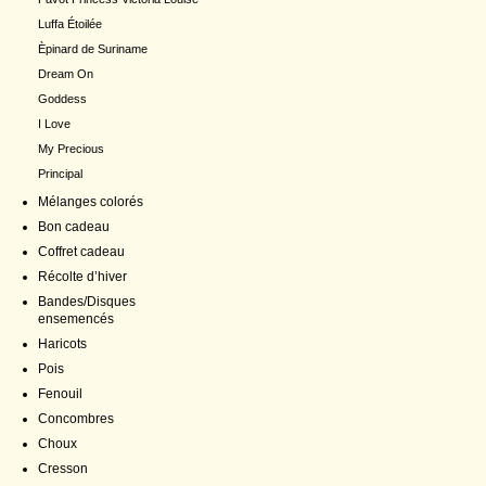
Luffa Étoilée
Èpinard de Suriname
Dream On
Goddess
I Love
My Precious
Principal
Mélanges colorés
Bon cadeau
Coffret cadeau
Récolte d’hiver
Bandes/Disques
ensemencés
Haricots
Pois
Fenouil
Concombres
Choux
Cresson