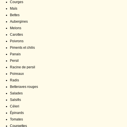
Courges
Maïs
Bettes
Aubergines
Melons
Carottes
Poivrons
Piments et chilis
Panais
Persil
Racine de persil
Poireaux
Radis
Betteraves rouges
Salades
Salsifis
Céleri
Épinards
Tomates
Courgettes