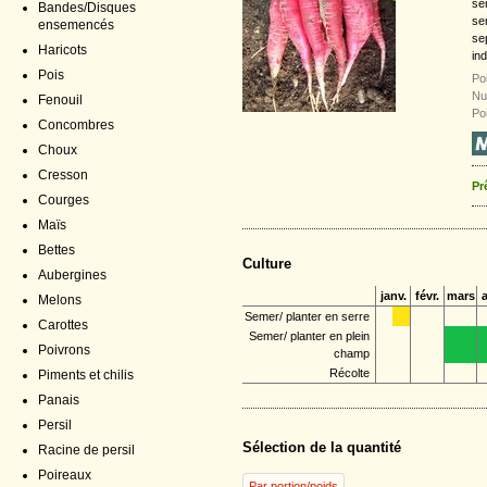
se
Bandes/Disques
sem
ensemencés
se
Haricots
in
Pois
Po
Nu
Fenouil
Po
Concombres
Choux
Cresson
Pr
Courges
Maïs
Bettes
Culture
Aubergines
janv.
févr.
mars
a
Melons
Semer/ planter en serre
Carottes
Semer/ planter en plein
Poivrons
champ
Récolte
Piments et chilis
Panais
Persil
Sélection de la quantité
Racine de persil
Poireaux
Par portion/poids