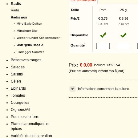
Radis
Taille
Port.
25 g
Radis
Radis noir
Prix/€
€ 3,75
€ 8,36
›
Mino Early Daikon
3,32 net
7,40 net
›
Münchner Bier
Disponible
›
Wiener Runder Kohlschwarzer
› Ostergruß Rosa 2
Quantité
›
Lindegger Sommer
Betteraves rouges
Prix:
€ 0,00
incluant 13% TVA
Salades
(Prix est automatiquement mis à jour)
Salsifis
Céleri
Épinards
Informations concernant la culture
Tomates
Courgettes
Oignons/Ail
Pommes de terre
Plantes aromatiques et
épices
Variétés de conservation