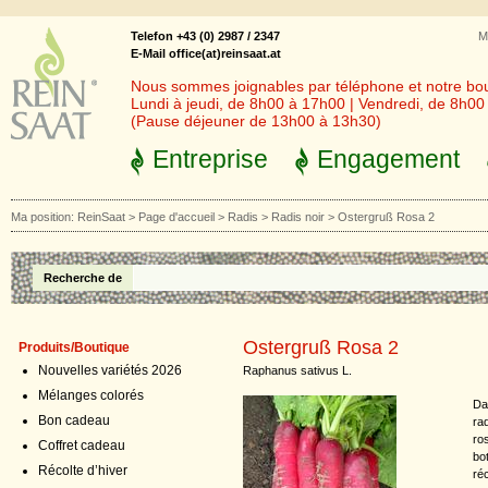
Telefon +43 (0) 2987 / 2347
M
E-Mail office(at)reinsaat.at
Nous sommes joignables par téléphone et notre bout
Lundi à jeudi, de 8h00 à 17h00 | Vendredi, de 8h0
(Pause déjeuner de 13h00 à 13h30)
Entreprise
Engagement
Ma position:
ReinSaat
>
Page d'accueil
>
Radis
>
Radis noir
>
Ostergruß Rosa 2
Recherche de
Ostergruß Rosa 2
Produits/Boutique
Nouvelles variétés 2026
Raphanus sativus L.
Mélanges colorés
Da
Bon cadeau
ra
ros
Coffret cadeau
bo
Récolte d’hiver
réc