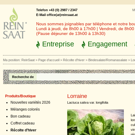
Telefon +43 (0) 2987 / 2347
M
E-Mail office(at)reinsaat.at
Nous sommes joignables par téléphone et notre bout
Lundi à jeudi, de 8h00 à 17h00 | Vendredi, de 8h0
(Pause déjeuner de 13h00 à 13h30)
Entreprise
Engagement
Ma position:
ReinSaat
>
Page d'accueil
>
Récolte d’hiver
>
Bindesalate/Romanasalate
>
Lo
Recherche de
Lorraine
Produits/Boutique
Nouvelles variétés 2026
Lactuca sativa var. longifolia
Mélanges colorés
La
Bon cadeau
lo
Coffret cadeau
cu
vi
Récolte d’hiver
ré