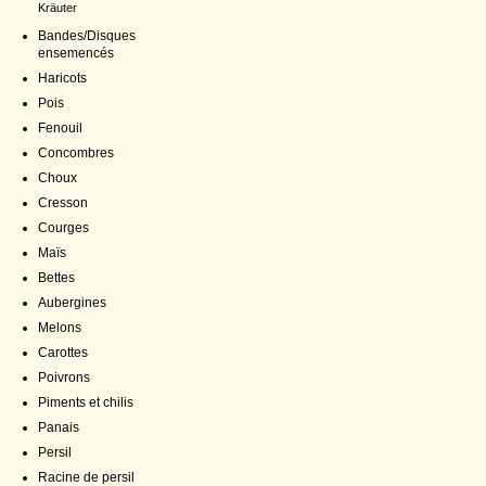
Kräuter
Bandes/Disques
ensemencés
Haricots
Pois
Fenouil
Concombres
Choux
Cresson
Courges
Maïs
Bettes
Aubergines
Melons
Carottes
Poivrons
Piments et chilis
Panais
Persil
Racine de persil