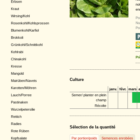
Erbsen
no
Kraut
en
Wirsing/Kohl
Poi
Nu
Rosenkohl/Kohlsprossen
Po
Blumenkohl/Karfiol
Brokkoli
Grünkohl/Schnittkohl
Kohlrabi
Pr
Chinakohl
Kresse
Mangold
Culture
Mairüben/Navets
Karotten/Möhren
janv.
févr.
mars
a
Semer/ planter en plein
Lauch/Porree
champ
Pastinaken
Récolte
Wurzelpetersilie
Rettich
Radies
Sélection de la quantité
Rote Rüben
Par portion/poids
Semences enrobées
Kopfsalate