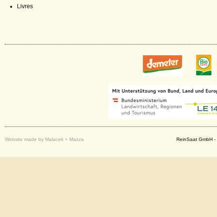
Livres
Website made by Malacek + Mazza
ReinSaat GmbH - 