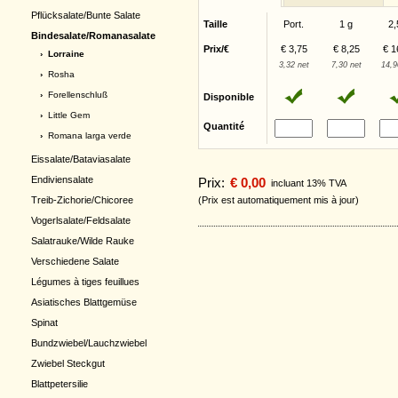
Pflücksalate/Bunte Salate
Taille
Port.
1 g
2,
Bindesalate/Romanasalate
Prix/€
€ 3,75
€ 8,25
€ 1
› Lorraine
3,32 net
7,30 net
14,9
›
Rosha
›
Forellenschluß
Disponible
›
Little Gem
Quantité
›
Romana larga verde
Eissalate/Bataviasalate
Endiviensalate
Prix:
€ 0,00
incluant 13% TVA
(Prix est automatiquement mis à jour)
Treib-Zichorie/Chicoree
Vogerlsalate/Feldsalate
Salatrauke/Wilde Rauke
Verschiedene Salate
Légumes à tiges feuillues
Asiatisches Blattgemüse
Spinat
Bundzwiebel/Lauchzwiebel
Zwiebel Steckgut
Blattpetersilie